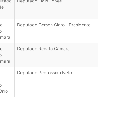
utado
Deputado Lídio Lopes
de
ho
Deputado Gerson Claro - Presidente
o
âmara
ho
Deputado Renato Câmara
o
âmara
Deputado Pedrossian Neto
o
Orro