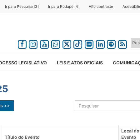
Ir para Pesquisa [3]
Ir para Rodapé [4]
Alto contraste
Acessibil
OCESSO LEGISLATIVO
LEIS E ATOS OFICIAIS
COMUNICA
25
ês >>
Local do
Título do Evento
Evento