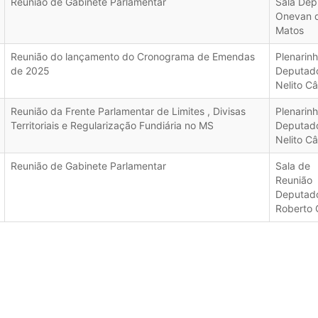
Reunião de Gabinete Parlamentar
Sala Dep
Onevan 
Matos
Reunião do lançamento do Cronograma de Emendas
Plenarin
de 2025
Deputad
Nelito C
Reunião da Frente Parlamentar de Limites , Divisas
Plenarin
Territoriais e Regularização Fundiária no MS
Deputad
Nelito C
Reunião de Gabinete Parlamentar
Sala de
Reunião
Deputad
Roberto 