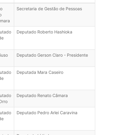
ho
Secretaria de Gestão de Pessoas
o
âmara
utado
Deputado Roberto Hashioka
de
iuso
Deputado Gerson Claro - Presidente
utado
Deputada Mara Caseiro
de
utado
Deputado Renato Câmara
Orro
utado
Deputado Pedro Arlei Caravina
de