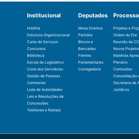
Institucional
Deputados
Processo 
História
Mesa Diretora
Projetos e Pro
Estrutura Organizacional
Partidos
Ordem do Dia
Carta de Serviços
Blocos e
Reunião da C
Concursos
Bancadas
Novos Projeto
Biblioteca
Frentes
Matérias Apre
Escola do Legislativo
Parlamentares
Plenário
Coral dos Servidores
Corregedoria
Comissões
Gestão de Pessoas
Consolidação 
Cerimonial
Secretaria de 
Lista de Autoridades
Jurídicos
Leis e Resoluções de
Concessões
Telefones e Ramais