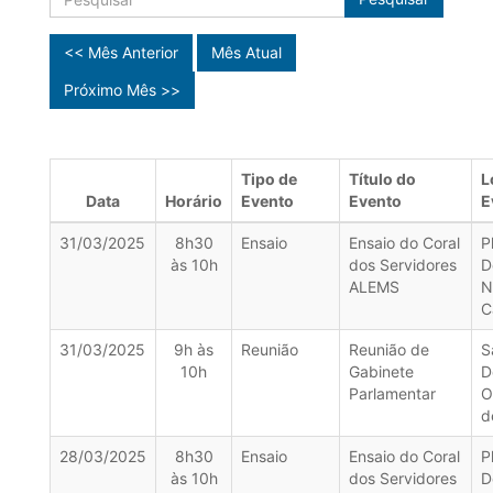
<< Mês Anterior
Mês Atual
Próximo Mês >>
Tipo de
Título do
L
Data
Horário
Evento
Evento
E
31/03/2025
8h30
Ensaio
Ensaio do Coral
P
às 10h
dos Servidores
D
ALEMS
N
C
31/03/2025
9h às
Reunião
Reunião de
S
10h
Gabinete
D
Parlamentar
O
d
28/03/2025
8h30
Ensaio
Ensaio do Coral
P
às 10h
dos Servidores
D