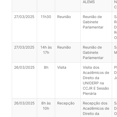
ALEMS
N
C
27/03/2025
11h30
Reunião
Reunião de
S
Gabinete
R
Parlamentar
D
R
O
27/03/2025
14h às
Reunião
Reunião de
S
17h
Gabinete
M
Parlamentar
26/03/2025
8h
Visita
Visita dos
P
Acadêmicos de
D
Direito da
J
UNIDERP na
CCJR E Sessão
Plenária
26/03/2025
8h às
Recepção
Recepção dos
S
10h
Acadêmicos de
D
Direito da
O