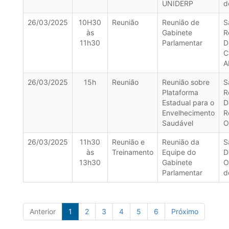
UNIDERP
d
26/03/2025
10H30
Reunião
Reunião de
S
às
Gabinete
R
11h30
Parlamentar
D
C
A
26/03/2025
15h
Reunião
Reunião sobre
S
Plataforma
R
Estadual para o
D
Envelhecimento
R
Saudável
O
26/03/2025
11h30
Reunião e
Reunião da
S
às
Treinamento
Equipe do
D
13h30
Gabinete
O
Parlamentar
d
Anterior
1
2
3
4
5
6
Próximo