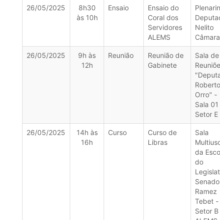
26/05/2025
8h30
Ensaio
Ensaio do
Plenari
às 10h
Coral dos
Deputa
Servidores
Nelito
ALEMS
Câmara
26/05/2025
9h às
Reunião
Reunião de
Sala de
12h
Gabinete
Reuniõ
"Deput
Robert
Orro" -
Sala 01
Setor E
26/05/2025
14h às
Curso
Curso de
Sala
16h
Libras
Multius
da Esco
do
Legislat
Senado
Ramez
Tebet -
Setor B