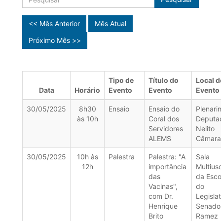
<< Mês Anterior
Mês Atual
Próximo Mês >>
Tipo de
Título do
Local d
Data
Horário
Evento
Evento
Evento
30/05/2025
8h30
Ensaio
Ensaio do
Plenari
às 10h
Coral dos
Deputa
Servidores
Nelito
ALEMS
Câmara
30/05/2025
10h às
Palestra
Palestra: "A
Sala
12h
importância
Multius
das
da Esco
Vacinas",
do
com Dr.
Legislat
Henrique
Senado
Brito
Ramez