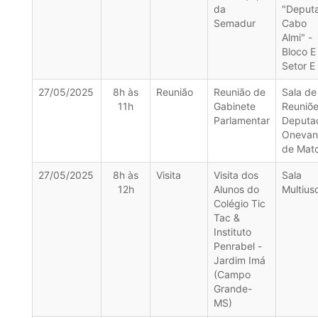
da
"Deput
Semadur
Cabo
Almi" -
Bloco E
Setor E
27/05/2025
8h às
Reunião
Reunião de
Sala de
11h
Gabinete
Reuniõ
Parlamentar
Deputa
Onevan
de Mat
27/05/2025
8h às
Visita
Visita dos
Sala
12h
Alunos do
Multius
Colégio Tic
Tac &
Instituto
Penrabel -
Jardim Imá
(Campo
Grande-
MS)