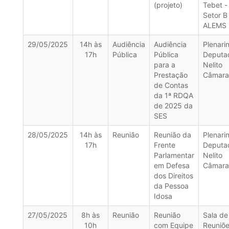
(projeto)
Tebet -
Setor B
ALEMS
29/05/2025
14h às
Audiência
Audiência
Plenari
17h
Pública
Pública
Deputa
para a
Nelito
Prestação
Câmara
de Contas
da 1ª RDQA
de 2025 da
SES
28/05/2025
14h às
Reunião
Reunião da
Plenari
17h
Frente
Deputa
Parlamentar
Nelito
em Defesa
Câmara
dos Direitos
da Pessoa
Idosa
27/05/2025
8h às
Reunião
Reunião
Sala de
10h
com Equipe
Reuniõ