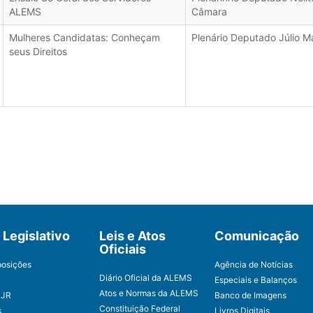
ALEMS
Câmara
Mulheres Candidatas: Conheçam
Plenário Deputado Júlio M
seus Direitos
Legislativo
Leis e Atos
Comunicação
Oficiais
posições
Agência de Notícias
Diário Oficial da ALEMS
Especiais e Balanços
Atos e Normas da ALEMS
CJR
Banco de Imagens
Constituição Federal
s
Livros Digitais