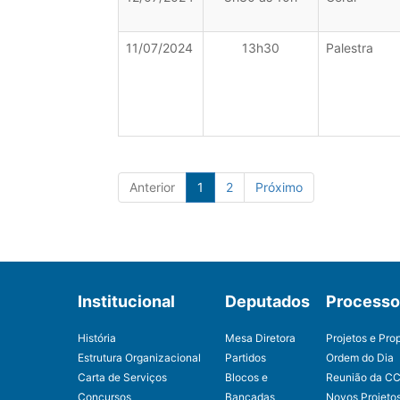
11/07/2024
13h30
Palestra
Anterior
1
2
Próximo
Institucional
Deputados
Processo 
História
Mesa Diretora
Projetos e Pro
Estrutura Organizacional
Partidos
Ordem do Dia
Carta de Serviços
Blocos e
Reunião da C
Concursos
Bancadas
Novos Projeto