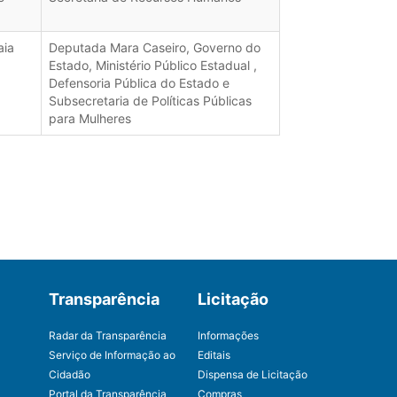
aia
Deputada Mara Caseiro, Governo do
Estado, Ministério Público Estadual ,
Defensoria Pública do Estado e
Subsecretaria de Políticas Públicas
para Mulheres
Transparência
Licitação
Radar da Transparência
Informações
Serviço de Informação ao
Editais
Cidadão
Dispensa de Licitação
Portal da Transparência
Compras