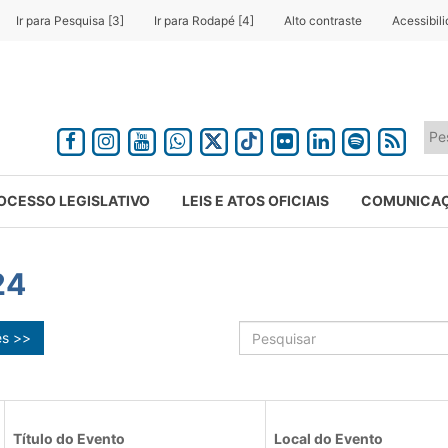
Ir para Pesquisa [3]
Ir para Rodapé [4]
Alto contraste
Acessibil
OCESSO LEGISLATIVO
LEIS E ATOS OFICIAIS
COMUNICA
24
ês >>
Título do Evento
Local do Evento