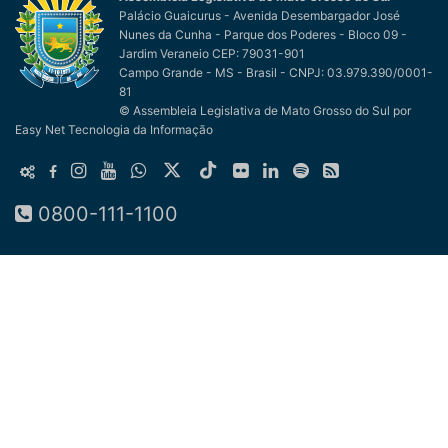
Palácio Guaicurus - Avenida Desembargador José
Nunes da Cunha - Parque dos Poderes - Bloco 09 -
Jardim Veraneio CEP: 79031-901
Campo Grande - MS - Brasil - CNPJ: 03.979.390/0001-
81
© Assembleia Legislativa de Mato Grosso do Sul
por
Easy Net Tecnologia da Informação
0800-111-1100