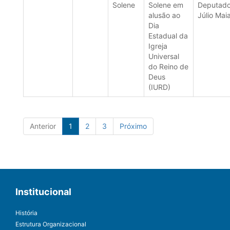
Solene
Solene em
Deputad
alusão ao
Júlio Mai
Dia
Estadual da
Igreja
Universal
do Reino de
Deus
(IURD)
Anterior
1
2
3
Próximo
Institucional
História
Estrutura Organizacional