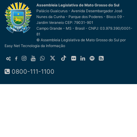
Assembleia Legislativa de Mato Grosso do Sul
Palácio Guaicurus - Avenida Desembargador José
Nunes da Cunha - Parque dos Poderes - Bloco 09 -
Jardim Veraneio CEP: 79031-901
Campo Grande - MS - Brasil - CNPJ: 03.979.390/0001-
81
© Assembleia Legislativa de Mato Grosso do Sul
por
Easy Net Tecnologia da Informação
0800-111-1100