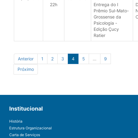
22h
Entrega do I
Prêmio Sul-Mato-
N
Grossense da
Psicologia -
Edição Çucy
Ratier
Anterior
1
2
3
4
5
...
9
Próximo
Institucional
História
Estrutura Organizacional
Carta de Serviços