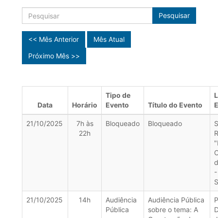
Pesquisar
<< Mês Anterior
Mês Atual
Próximo Mês >>
Tipo de
L
Data
Horário
Evento
Título do Evento
E
21/10/2025
7h às
Bloqueado
Bloqueado
S
22h
R
"
d
-
S
21/10/2025
14h
Audiência
Audiência Pública
P
Pública
sobre o tema: A