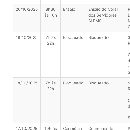
20/10/2025
8h30
Ensaio
Ensaio do Coral
P
às 10h
dos Servidores
ALEMS
N
19/10/2025
7h às
Bloqueado
Bloqueado
S
22h
R
"
d
-
S
18/10/2025
7h às
Bloqueado
Bloqueado
S
22h
R
"
d
-
S
17/10/2025
19h às
Cerimônia
Cerimônia de
P