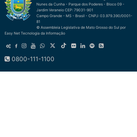
Nunes da Cunha - Parque dos Poderes - Bloco 09 -
Jardim Veraneio CEP: 79031-901
Campo Grande - MS - Brasil - CNPJ: 03.979.390/0001-
81
© Assembleia Legislativa de Mato Grosso do Sul
por
Easy Net Tecnologia da Informação
0800-111-1100