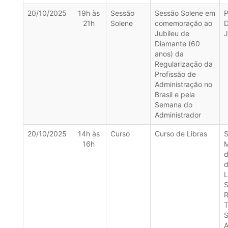
20/10/2025
19h às
Sessão
Sessão Solene em
P
21h
Solene
comemoração ao
Jubileu de
J
Diamante (60
anos) da
Regularização da
Profissão de
Administração no
Brasil e pela
Semana do
Administrador
20/10/2025
14h às
Curso
Curso de Libras
S
16h
M
d
L
S
T
S