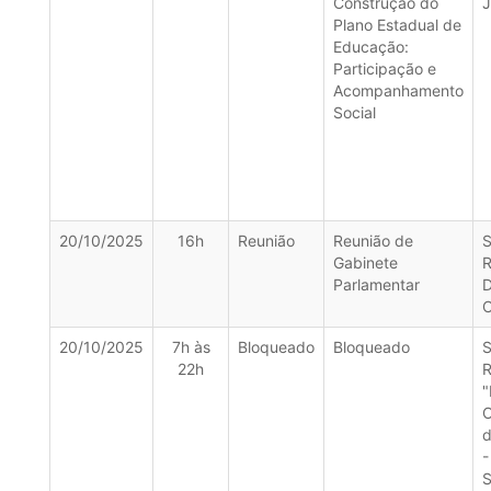
Construção do
J
Plano Estadual de
Educação:
Participação e
Acompanhamento
Social
20/10/2025
16h
Reunião
Reunião de
S
Gabinete
R
Parlamentar
C
20/10/2025
7h às
Bloqueado
Bloqueado
S
22h
R
"
d
-
S