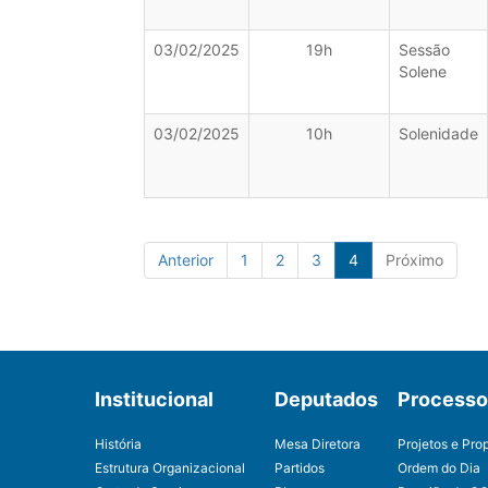
03/02/2025
19h
Sessão
Solene
03/02/2025
10h
Solenidade
Anterior
1
2
3
4
Próximo
Institucional
Deputados
Processo 
História
Mesa Diretora
Projetos e Pro
Estrutura Organizacional
Partidos
Ordem do Dia