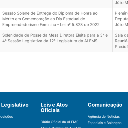
Júlio M
Sessão Solene de Entrega do Diploma de Honra ao
Plenári
Mérito em Comemoração ao Dia Estadual do
Deput
Empreendedorismo Feminino - Lei nº 5.828 de 2022
Júlio M
Solenidade de Posse da Mesa Diretora Eleita para a 3ª e
Sala d
4ª Sessão Legislativa da 12ª Legislatura da ALEMS
Reuniã
Presid
Legislativo
Leis e Atos
Comunicação
Oficiais
posições
Agência de Notícias
Diário Oficial da ALEMS
Especiais e Balanços