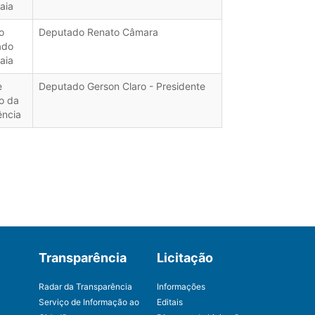
aia
o
Deputado Renato Câmara
ado
aia
e
Deputado Gerson Claro - Presidente
o da
ência
Transparência
Licitação
Radar da Transparência
Informações
Serviço de Informação ao
Editais