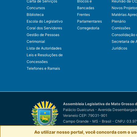
Carta de Serviços
Blocos e
Reunião da C
Concursos
Bancadas
Novos Projeto
Biblioteca
Frentes
Matérias Apre
Escola do Legislativo
Parlamentares
Plenário
Coral dos Servidores
Corregedoria
Comissões
Gestão de Pessoas
Consolidação 
Cerimonial
Secretaria de 
Lista de Autoridades
Jurídicos
Leis e Resoluções de
Concessões
Telefones e Ramais
Assembleia Legislativa de Mato Grosso d
Palácio Guaicurus - Avenida Desembargado
Veraneio CEP: 79031-901
Campo Grande - MS - Brasil - CNPJ: 03.9
© Assembleia Legislativa de Mato Grosso d
Ao utilizar nosso portal, você concorda com o us