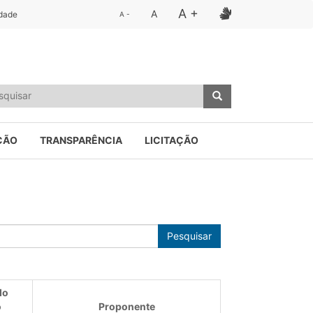
A +
A
idade
A -
ÇÃO
TRANSPARÊNCIA
LICITAÇÃO
Pesquisar
do
o
Proponente