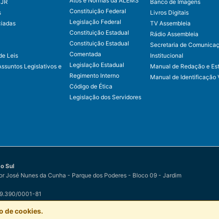
Atos e Normas da ALEMS
CJR
Banco de Imagens
Constituição Federal
s
Livros Digitais
Legislação Federal
ciadas
TV Assembleia
Constituição Estadual
Rádio Assembleia
Constituição Estadual
Secretaria de Comunica
Comentada
de Leis
Institucional
Legislação Estadual
Assuntos Legislativos e
Manual de Redação e Est
Regimento Interno
Manual de Identificação 
Código de Ética
Legislação dos Servidores
o Sul
r José Nunes da Cunha - Parque dos Poderes - Bloco 09 - Jardim
79.390/0001-81
o Sul
por
Easy Net Tecnologia da Informação
o de cookies.