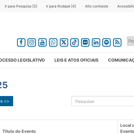
Ir para Pesquisa [3]
Ir para Rodapé [4]
Alto contraste
Acessibil
OCESSO LEGISLATIVO
LEIS E ATOS OFICIAIS
COMUNICA
25
ês >>
Local 
Título do Evento
Event