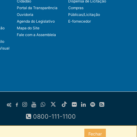
Cidadão
Dispensa de Licitação
Portal da Transparência
Compras
Ouvidoria
Públicas/Licitação
Agenda do Legislativo
E-fornecedor
ção
Mapa do Site
Fale com a Assembleia
ilo
Visual
0800-111-1100
Fechar