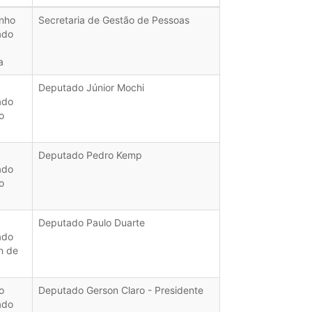
inho
Secretaria de Gestão de Pessoas
ado
a
Deputado Júnior Mochi
ado
o
Deputado Pedro Kemp
ado
o
Deputado Paulo Duarte
ado
n de
o
Deputado Gerson Claro - Presidente
ado