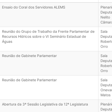
Ensaio do Coral dos Servidores ALEMS
Plenar
Deput
Nelito
Câmar
Reunião do Grupo de Trabalho da Frente Parlamentar de
Sala
Recursos Hídricos sobre o VI Seminário Estadual de
Deput
Águas
Robert
Orro
Reunião de Gabinete Parlamentar
Sala
Deput
Robert
Orro
Reunião de Gabinete Parlamentar
Sala
Deput
Oneva
Matos
Abertura da 3ª Sessão Legislativa da 12ª Legislatura
Plenári
Deput