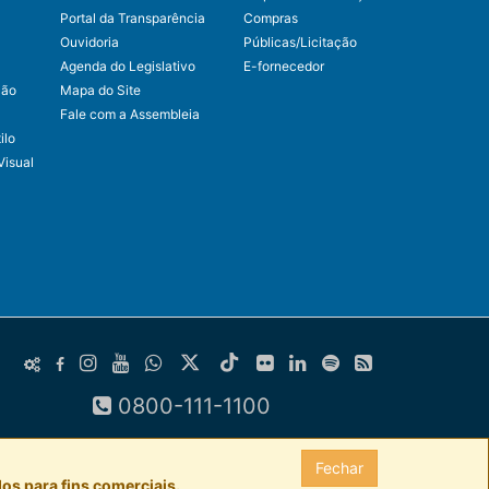
Portal da Transparência
Compras
Ouvidoria
Públicas/Licitação
Agenda do Legislativo
E-fornecedor
ção
Mapa do Site
Fale com a Assembleia
ilo
Visual
0800-111-1100
Fechar
os para fins comerciais.