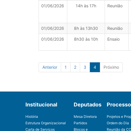
01/06/2026
14h às 17h
Reunião
01/06/2026
8h às 13h30
Reunião
01/06/2026
8h30 às 10h
Ensaio
Anterior
1
2
3
4
Próximo
Institucional
Deputados
Processo 
História
Mesa Diretora
Projetos e Pro
Estrutura Organizacional
Partidos
Ordem do Dia
Carta de Serviços
Blocos e
Reunião da C