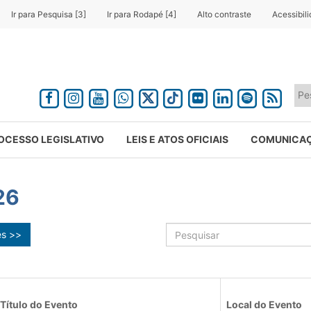
Ir para Pesquisa [3]
Ir para Rodapé [4]
Alto contraste
Acessibil
OCESSO LEGISLATIVO
LEIS E ATOS OFICIAIS
COMUNICA
26
ês >>
Título do Evento
Local do Evento