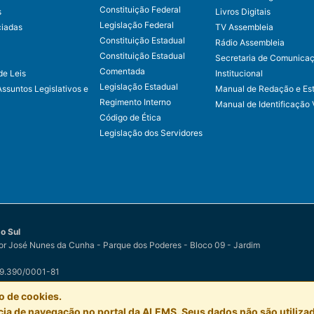
Constituição Federal
s
Livros Digitais
Legislação Federal
ciadas
TV Assembleia
Constituição Estadual
Rádio Assembleia
Constituição Estadual
Secretaria de Comunica
Comentada
de Leis
Institucional
Legislação Estadual
Assuntos Legislativos e
Manual de Redação e Est
Regimento Interno
Manual de Identificação 
Código de Ética
Legislação dos Servidores
o Sul
r José Nunes da Cunha - Parque dos Poderes - Bloco 09 - Jardim
79.390/0001-81
o Sul
por
Easy Net Tecnologia da Informação
o de cookies.
a de navegação no portal da ALEMS. Seus dados não são utilizad