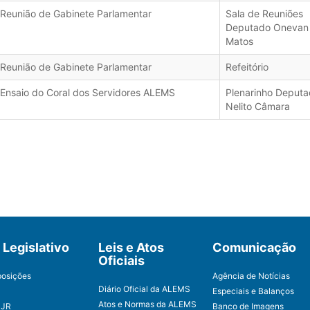
Reunião de Gabinete Parlamentar
Sala de Reuniões
Deputado Onevan
Matos
Reunião de Gabinete Parlamentar
Refeitório
Ensaio do Coral dos Servidores ALEMS
Plenarinho Deput
Nelito Câmara
Legislativo
Leis e Atos
Comunicação
Oficiais
posições
Agência de Notícias
Diário Oficial da ALEMS
Especiais e Balanços
Atos e Normas da ALEMS
CJR
Banco de Imagens