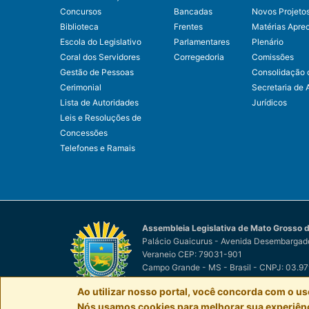
Concursos
Bancadas
Novos Projeto
Biblioteca
Frentes
Matérias Apre
Escola do Legislativo
Parlamentares
Plenário
Coral dos Servidores
Corregedoria
Comissões
Gestão de Pessoas
Consolidação 
Cerimonial
Secretaria de 
Lista de Autoridades
Jurídicos
Leis e Resoluções de
Concessões
Telefones e Ramais
Assembleia Legislativa de Mato Grosso d
Palácio Guaicurus - Avenida Desembargado
Veraneio CEP: 79031-901
Campo Grande - MS - Brasil - CNPJ: 03.9
© Assembleia Legislativa de Mato Grosso d
Ao utilizar nosso portal, você concorda com o us
Nós usamos cookies para melhorar sua experiênci