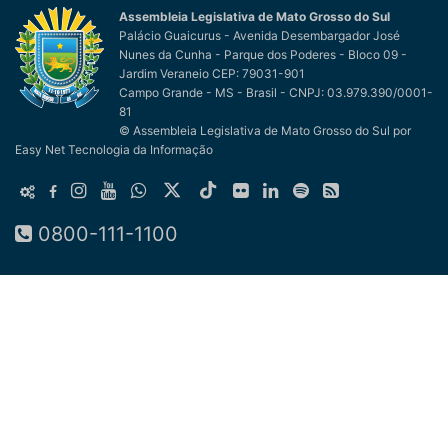
Assembleia Legislativa de Mato Grosso do Sul
Palácio Guaicurus - Avenida Desembargador José
Nunes da Cunha - Parque dos Poderes - Bloco 09 -
Jardim Veraneio CEP: 79031-901
Campo Grande - MS - Brasil - CNPJ: 03.979.390/0001-
81
© Assembleia Legislativa de Mato Grosso do Sul
por
Easy Net Tecnologia da Informação
0800-111-1100