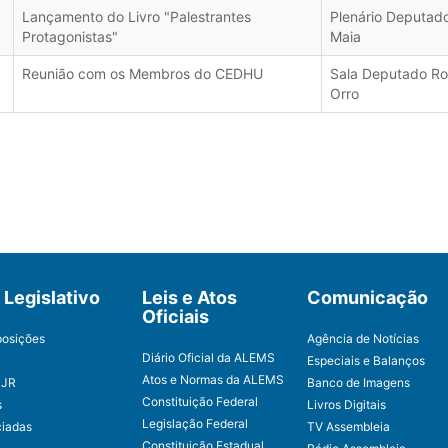
Lançamento do Livro "Palestrantes
Plenário Deputado
Protagonistas"
Maia
Reunião com os Membros do CEDHU
Sala Deputado Ro
Orro
Legislativo
Leis e Atos
Comunicação
Oficiais
posições
Agência de Notícias
Diário Oficial da ALEMS
Especiais e Balanços
Atos e Normas da ALEMS
CJR
Banco de Imagens
Constituição Federal
s
Livros Digitais
Legislação Federal
ciadas
TV Assembleia
Constituição Estadual