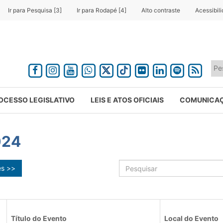
Ir para Pesquisa [3]
Ir para Rodapé [4]
Alto contraste
Acessibil
OCESSO LEGISLATIVO
LEIS E ATOS OFICIAIS
COMUNICA
024
ês >>
Título do Evento
Local do Evento