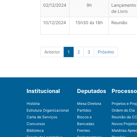
02/12/2024
9h
Lançamento
de Livro
10/12/2024
15h30 ás 18h
Reunião
Anterior
1
2
3
Próximo
Institucional
Deputados
Processo 
História
Mesa Diretora
Projetos e Pro
Estrutura Organizacional
Partidos
Ordem do Dia
Carta de Serviços
Blocos e
Reunião da C
Concursos
Bancadas
Novos Projeto
Biblioteca
Frentes
Matérias Apre