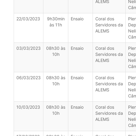
ALEMS
Neli
Câm
22/03/2023
9h30min
Ensaio
Coral dos
Ple
às 11h
Servidores da
Dep
ALEMS
Neli
Câm
03/03/2023
08h30 às
Ensaio
Coral dos
Ple
10h
Servidores da
Dep
ALEMS
Neli
Câm
06/03/2023
08h30 às
Ensaio
Coral dos
Ple
10h
Servidores da
Dep
ALEMS
Neli
Câm
10/03/2023
08h30 às
Ensaio
Coral dos
Ple
10h
Servidores da
Dep
ALEMS
Neli
Câm