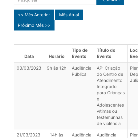
<< Mês Anterior
Mês Atual
Próximo Mês >>
Tipo de
Título do
Loc
Data
Horário
Evento
Evento
Eve
03/03/2023
9h às 12h
Audiência
AP: Criação
Plen
Pública
do Centro de
Dep
Atendimento
Júli
Integrado
para Crianças
e
Adolescentes
vítimas ou
testemunhas
de violência
21/03/2023
14h às
Audiência
Audiência
Plen