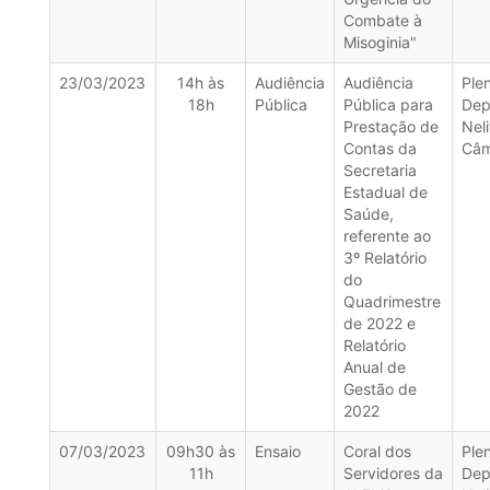
Combate à
Misoginia"
23/03/2023
14h às
Audiência
Audiência
Ple
18h
Pública
Pública para
Dep
Prestação de
Neli
Contas da
Câm
Secretaria
Estadual de
Saúde,
referente ao
3º Relatório
do
Quadrimestre
de 2022 e
Relatório
Anual de
Gestão de
2022
07/03/2023
09h30 às
Ensaio
Coral dos
Ple
11h
Servidores da
Dep