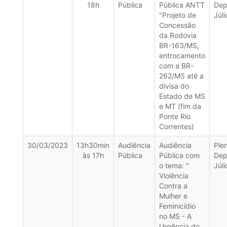
18h
Pública
Pública ANTT
Dep
"Projeto de
Júli
Concessão
da Rodovia
BR-163/MS,
entrocamento
com a BR-
262/MS até a
divisa do
Estado de MS
e MT (fim da
Ponte Rio
Correntes)
30/03/2023
13h30min
Audiência
Audiência
Plen
às 17h
Pública
Pública com
Dep
o tema: "
Júli
Violência
Contra a
Mulher e
Feminicídio
no MS - A
Urgência do