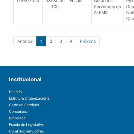
17/03/2023
08h30 às
Ensaio
Coral dos
Ple
10h
Servidores da
Dep
ALEMS
Neli
Câm
Anterior
1
2
3
4
Próximo
Institucional
História
Estrutura Organizacional
Carta de Serviços
Concursos
Biblioteca
Escola do Legislativo
Coral dos Servidores