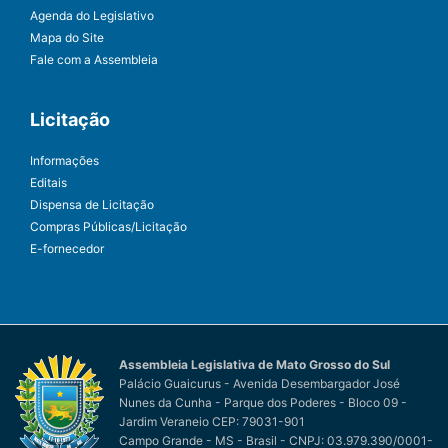
Agenda do Legislativo
Mapa do Site
Fale com a Assembleia
Licitação
Informações
Editais
Dispensa de Licitação
Compras Públicas/Licitação
E-fornecedor
Assembleia Legislativa de Mato Grosso do Sul
Palácio Guaicurus - Avenida Desembargador José
Nunes da Cunha - Parque dos Poderes - Bloco 09 -
Jardim Veraneio CEP: 79031-901
Campo Grande - MS - Brasil - CNPJ: 03.979.390/0001-