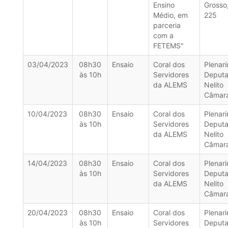
Ensino
Grosso
Médio, em
225
parceria
com a
FETEMS"
03/04/2023
08h30
Ensaio
Coral dos
Plenar
às 10h
Servidores
Deput
da ALEMS
Nelito
Câmar
10/04/2023
08h30
Ensaio
Coral dos
Plenar
às 10h
Servidores
Deput
da ALEMS
Nelito
Câmar
14/04/2023
08h30
Ensaio
Coral dos
Plenar
às 10h
Servidores
Deput
da ALEMS
Nelito
Câmar
20/04/2023
08h30
Ensaio
Coral dos
Plenar
às 10h
Servidores
Deput