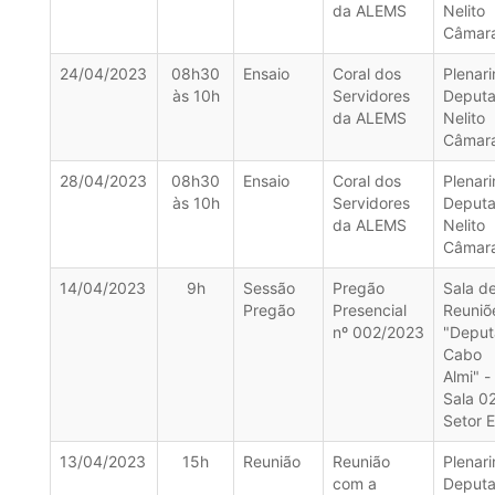
da ALEMS
Nelito
Câmar
24/04/2023
08h30
Ensaio
Coral dos
Plenar
às 10h
Servidores
Deput
da ALEMS
Nelito
Câmar
28/04/2023
08h30
Ensaio
Coral dos
Plenar
às 10h
Servidores
Deput
da ALEMS
Nelito
Câmar
14/04/2023
9h
Sessão
Pregão
Sala d
Pregão
Presencial
Reuniõ
nº 002/2023
"Depu
Cabo
Almi" -
Sala 0
Setor E
13/04/2023
15h
Reunião
Reunião
Plenar
com a
Deput