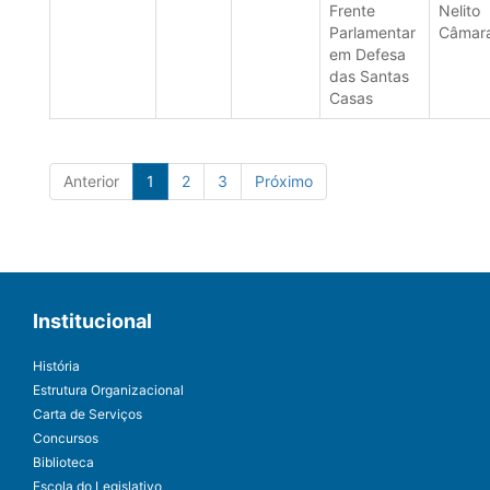
Frente
Nelito
Parlamentar
Câmar
em Defesa
das Santas
Casas
Anterior
1
2
3
Próximo
Institucional
História
Estrutura Organizacional
Carta de Serviços
Concursos
Biblioteca
Escola do Legislativo