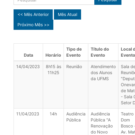
<< Mês Anterior
Mês Atual
Próximo Mês >>
Tipo de
Título do
Local 
Data
Horário
Evento
Evento
Event
14/04/2023
8h15 às
Reunião
Atendimento
Sala d
11h25
dos Alunos
Reuniõ
da UFMS
"Depu
Oneva
de Mat
- Sala 
Setor 
11/04/2023
14h
Audiência
Audiência
Teatro
Pública
Pública "A
Dom
Renovação
Bosco 
do Novo
Av. Ma