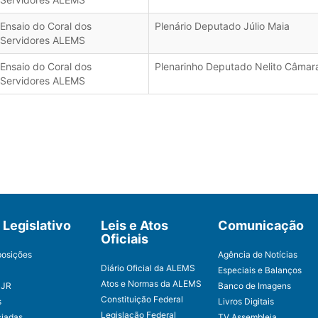
Ensaio do Coral dos
Plenário Deputado Júlio Maia
Servidores ALEMS
Ensaio do Coral dos
Plenarinho Deputado Nelito Câmar
Servidores ALEMS
Legislativo
Leis e Atos
Comunicação
Oficiais
posições
Agência de Notícias
Diário Oficial da ALEMS
Especiais e Balanços
Atos e Normas da ALEMS
CJR
Banco de Imagens
Constituição Federal
s
Livros Digitais
Legislação Federal
ciadas
TV Assembleia