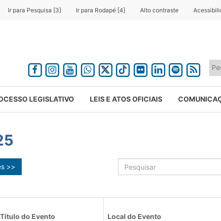
Ir para Pesquisa [3]
Ir para Rodapé [4]
Alto contraste
Acessibil
OCESSO LEGISLATIVO
LEIS E ATOS OFICIAIS
COMUNICA
25
ês >>
Título do Evento
Local do Evento