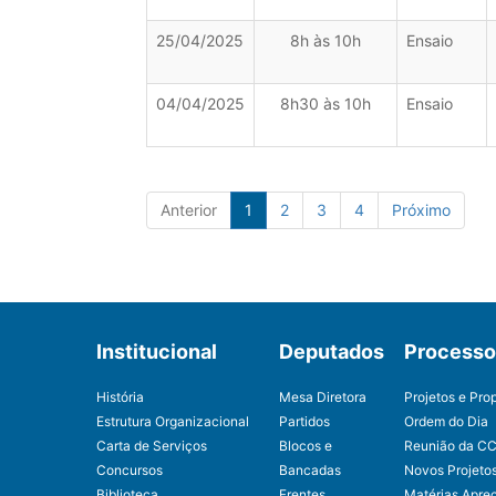
25/04/2025
8h às 10h
Ensaio
04/04/2025
8h30 às 10h
Ensaio
Anterior
1
2
3
4
Próximo
Institucional
Deputados
Processo 
História
Mesa Diretora
Projetos e Pro
Estrutura Organizacional
Partidos
Ordem do Dia
Carta de Serviços
Blocos e
Reunião da C
Concursos
Bancadas
Novos Projeto
Biblioteca
Frentes
Matérias Apre