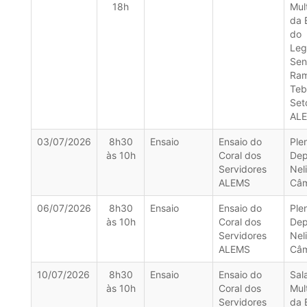
18h
Mul
da 
do
Leg
Sen
Ra
Teb
Set
AL
03/07/2026
8h30
Ensaio
Ensaio do
Ple
às 10h
Coral dos
Dep
Servidores
Nel
ALEMS
Câ
06/07/2026
8h30
Ensaio
Ensaio do
Ple
às 10h
Coral dos
Dep
Servidores
Nel
ALEMS
Câ
10/07/2026
8h30
Ensaio
Ensaio do
Sal
às 10h
Coral dos
Mul
Servidores
da 