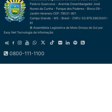
Palácio Guaicurus - Avenida Desembargador José
Nunes da Cunha - Parque dos Poderes - Bloco 09 -
Jardim Veraneio CEP: 79031-901
Campo Grande - MS - Brasil - CNPJ: 03.979.390/0001-
81
© Assembleia Legislativa de Mato Grosso do Sul
por
Easy Net Tecnologia da Informação
0800-111-1100