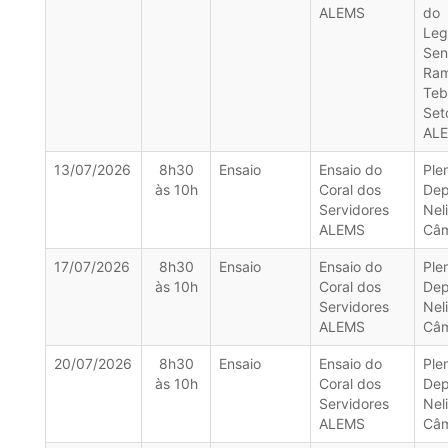
ALEMS
do
Leg
Sen
Ra
Teb
Set
AL
13/07/2026
8h30
Ensaio
Ensaio do
Ple
às 10h
Coral dos
Dep
Servidores
Nel
ALEMS
Câ
17/07/2026
8h30
Ensaio
Ensaio do
Ple
às 10h
Coral dos
Dep
Servidores
Nel
ALEMS
Câ
20/07/2026
8h30
Ensaio
Ensaio do
Ple
às 10h
Coral dos
Dep
Servidores
Nel
ALEMS
Câ