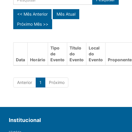
<< Mês Anterior
Mês Atual
Próximo Mês >>
Tipo
Título
Local
de
do
do
Data
Horário
Evento
Evento
Evento
Proponente
Anterior
1
Próximo
Institucional