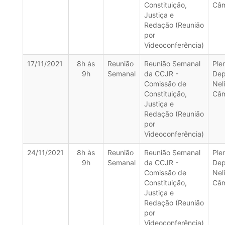
Constituição,
Câ
Justiça e
Redação (Reunião
por
Videoconferência)
17/11/2021
8h às
Reunião
Reunião Semanal
Ple
9h
Semanal
da CCJR -
Dep
Comissão de
Nel
Constituição,
Câ
Justiça e
Redação (Reunião
por
Videoconferência)
24/11/2021
8h às
Reunião
Reunião Semanal
Ple
9h
Semanal
da CCJR -
Dep
Comissão de
Nel
Constituição,
Câ
Justiça e
Redação (Reunião
por
Videoconferência)