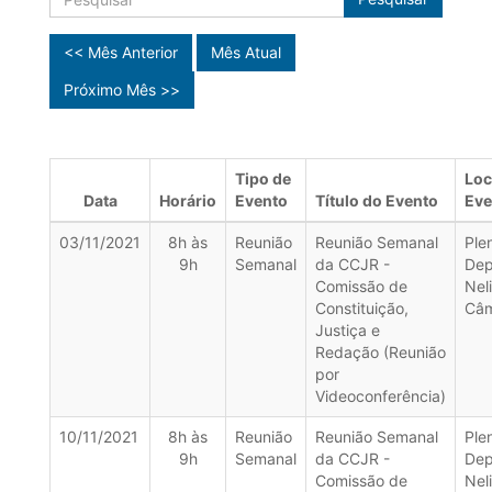
<< Mês Anterior
Mês Atual
Próximo Mês >>
Tipo de
Loc
Data
Horário
Evento
Título do Evento
Eve
03/11/2021
8h às
Reunião
Reunião Semanal
Ple
9h
Semanal
da CCJR -
Dep
Comissão de
Nel
Constituição,
Câ
Justiça e
Redação (Reunião
por
Videoconferência)
10/11/2021
8h às
Reunião
Reunião Semanal
Ple
9h
Semanal
da CCJR -
Dep
Comissão de
Nel