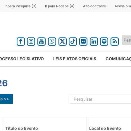
Ir para Pesquisa [3]
Ir para Rodapé [4]
Alto contraste
Acessibil
OCESSO LEGISLATIVO
LEIS E ATOS OFICIAIS
COMUNICA
26
ês >>
Título do Evento
Local do Evento