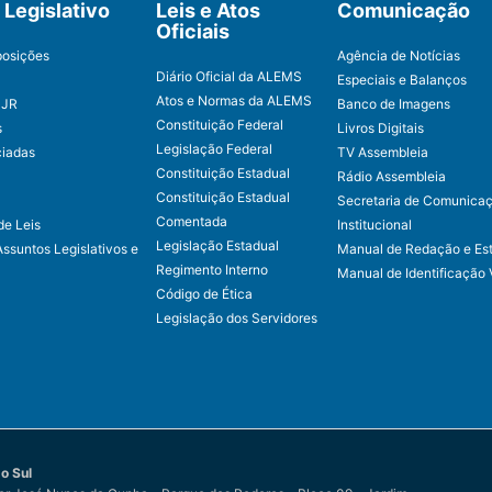
Legislativo
Leis e Atos
Comunicação
Oficiais
posições
Agência de Notícias
Diário Oficial da ALEMS
Especiais e Balanços
Atos e Normas da ALEMS
CJR
Banco de Imagens
Constituição Federal
s
Livros Digitais
Legislação Federal
ciadas
TV Assembleia
Constituição Estadual
Rádio Assembleia
Constituição Estadual
Secretaria de Comunica
Comentada
de Leis
Institucional
Legislação Estadual
Assuntos Legislativos e
Manual de Redação e Est
Regimento Interno
Manual de Identificação 
Código de Ética
Legislação dos Servidores
o Sul