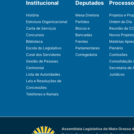
Institucional
Deputados
Processo 
História
Mesa Diretora
Projetos e Pro
Estrutura Organizacional
Partidos
Ordem do Dia
Carta de Serviços
Blocos e
Reunião da C
Concursos
Bancadas
Novos Projeto
Biblioteca
Frentes
Matérias Apre
Escola do Legislativo
Parlamentares
Plenário
Coral dos Servidores
Corregedoria
Comissões
Gestão de Pessoas
Consolidação 
Cerimonial
Secretaria de 
Lista de Autoridades
Jurídicos
Leis e Resoluções de
Concessões
Telefones e Ramais
Assembleia Legislativa de Mato Grosso d