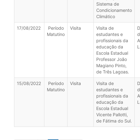
Sistema de
Condicionamento
Climático
17/08/2022
Período
Visita
Visita de
D
Matutino
estudantes e
d
profissionais da
A
educação da
L
Escola Estadual
Professor João
Magiano Pinto,
de Três Lagoas.
15/08/2022
Período
Visita
Visita de
D
Matutino
estudantes e
d
profissionais da
A
educação da
L
Escola Estadual
Vicente Pallotti,
de Fátima do Sul.