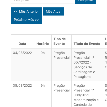
<< Mês Anterior
Mês Atual
Próximo Mês >>
Tipo de
L
Data
Horário
Evento
Título do Evento
E
04/08/2022
9h
Pregão
Pregão
S
Presencial
Presencial nº
R
007/2022 -
"
Serviços de
C
Jardinagem e
Paisagismo
05/08/2022
9h
Pregão
Pregão
S
Presencial
Presencial nº
R
008/2022 -
"
Modernização e
C
Controle de