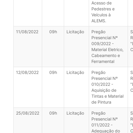
Acesso de
Pedestres e
Veículos à
ALEMS.
11/08/2022
09h
Licitação
Pregão
S
Presencial Nº
R
009/2022 -
"
Material Eletrico,
C
Cabeamento e
Ferramental
12/08/2022
09h
Licitação
Pregão
S
Presencial Nº
R
010/2022 -
"
Aquisição de
C
Tintas e Material
de Pintura
25/08/2022
09h
Licitação
Pregão
S
Presencial Nº
R
011/2022 -
"
Adequação do
C