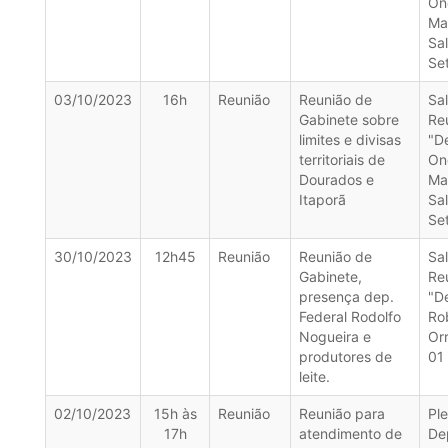
On
Ma
Sa
Se
03/10/2023
16h
Reunião
Reunião de
Sa
Gabinete sobre
Re
limites e divisas
"D
territoriais de
On
Dourados e
Ma
Itaporã
Sa
Se
30/10/2023
12h45
Reunião
Reunião de
Sa
Gabinete,
Re
presença dep.
"D
Federal Rodolfo
Ro
Nogueira e
Orr
produtores de
01
leite.
02/10/2023
15h às
Reunião
Reunião para
Pl
17h
atendimento de
De