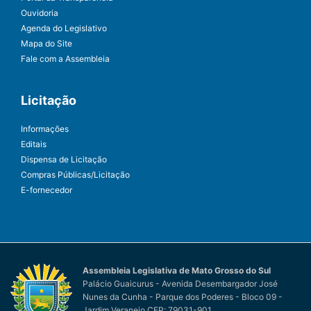
Ouvidoria
Agenda do Legislativo
Mapa do Site
Fale com a Assembleia
Licitação
Informações
Editais
Dispensa de Licitação
Compras Públicas/Licitação
E-fornecedor
Assembleia Legislativa de Mato Grosso do Sul
Palácio Guaicurus - Avenida Desembargador José
Nunes da Cunha - Parque dos Poderes - Bloco 09 -
Jardim Veraneio CEP: 79031-901