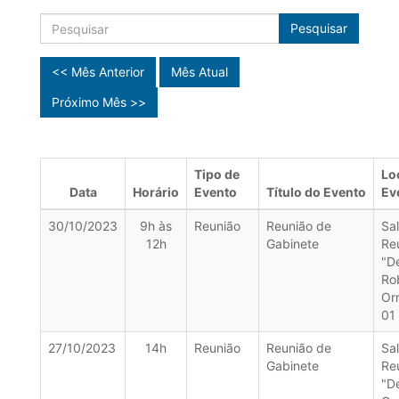
Pesquisar
<< Mês Anterior
Mês Atual
Próximo Mês >>
Tipo de
Lo
Data
Horário
Evento
Título do Evento
Ev
30/10/2023
9h às
Reunião
Reunião de
Sa
12h
Gabinete
Re
"D
Ro
Orr
01
27/10/2023
14h
Reunião
Reunião de
Sa
Gabinete
Re
"D