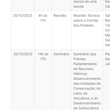
alunos de uma
Nel
escola
Câ
25/10/2023
8h às
Reunião
Reunião Técnica
Sa
11h
sobre a Corrida
Re
dos Poderes
"D
On
Ma
Sa
Se
30/10/2023
14h às
Seminário
Seminário das
Ple
17h
Frentes
De
Parlamentares:
Júl
de Recursos
Hídricos;
Desenvolvimento
das Unidades de
Conservação; do
Leite; da
Avicultura; e do
Desenvolvimento
da Suinocultura.