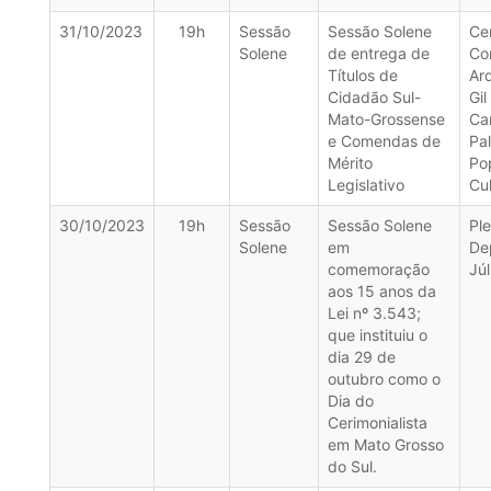
31/10/2023
19h
Sessão
Sessão Solene
Ce
Solene
de entrega de
Co
Títulos de
Ar
Cidadão Sul-
Gil
Mato-Grossense
Cam
e Comendas de
Pa
Mérito
Po
Legislativo
Cu
30/10/2023
19h
Sessão
Sessão Solene
Ple
Solene
em
De
comemoração
Júl
aos 15 anos da
Lei nº 3.543;
que instituiu o
dia 29 de
outubro como o
Dia do
Cerimonialista
em Mato Grosso
do Sul.