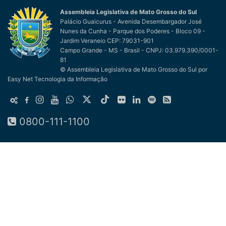
Assembleia Legislativa de Mato Grosso do Sul
Palácio Guaicurus - Avenida Desembargador José
Nunes da Cunha - Parque dos Poderes - Bloco 09 -
Jardim Veraneio CEP: 79031-901
Campo Grande - MS - Brasil - CNPJ: 03.979.390/0001-
81
© Assembleia Legislativa de Mato Grosso do Sul
por
Easy Net Tecnologia da Informação
0800-111-1100