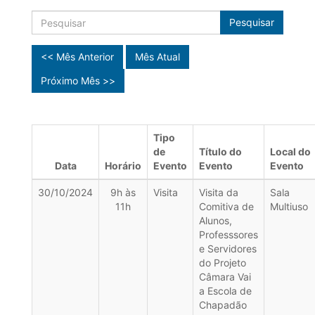
Pesquisar
<< Mês Anterior
Mês Atual
Próximo Mês >>
Tipo
de
Título do
Local do
Data
Horário
Evento
Evento
Evento
30/10/2024
9h às
Visita
Visita da
Sala
11h
Comitiva de
Multiuso
Alunos,
Professsores
e Servidores
do Projeto
Câmara Vai
a Escola de
Chapadão