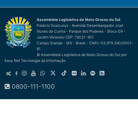
Assembleia Legislativa de Mato Grosso do Sul
Palácio Guaicurus - Avenida Desembargador José
Nunes da Cunha - Parque dos Poderes - Bloco 09 -
Jardim Veraneio CEP: 79031-901
Campo Grande - MS - Brasil - CNPJ: 03.979.390/0001-
81
© Assembleia Legislativa de Mato Grosso do Sul
por
Easy Net Tecnologia da Informação
0800-111-1100