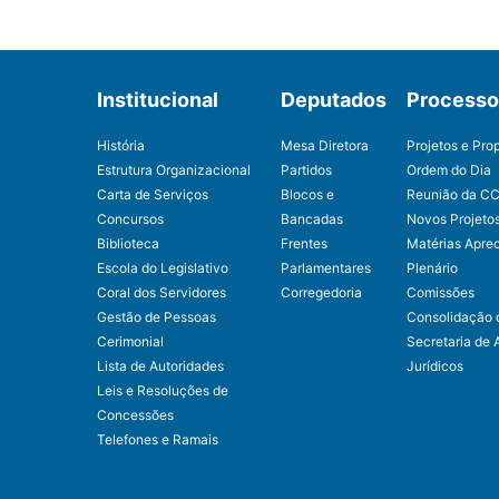
Institucional
Deputados
Processo 
História
Mesa Diretora
Projetos e Pro
Estrutura Organizacional
Partidos
Ordem do Dia
Carta de Serviços
Blocos e
Reunião da C
Concursos
Bancadas
Novos Projeto
Biblioteca
Frentes
Matérias Apre
Escola do Legislativo
Parlamentares
Plenário
Coral dos Servidores
Corregedoria
Comissões
Gestão de Pessoas
Consolidação 
Cerimonial
Secretaria de 
Lista de Autoridades
Jurídicos
Leis e Resoluções de
Concessões
Telefones e Ramais