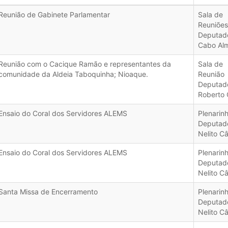
Reunião de Gabinete Parlamentar
Sala de
Reuniões
Deputad
Cabo Alm
Reunião com o Cacique Ramão e representantes da
Sala de
comunidade da Aldeia Taboquinha; Nioaque.
Reunião
Deputad
Roberto 
Ensaio do Coral dos Servidores ALEMS
Plenarin
Deputad
Nelito C
Ensaio do Coral dos Servidores ALEMS
Plenarin
Deputad
Nelito C
Santa Missa de Encerramento
Plenarin
Deputad
Nelito C