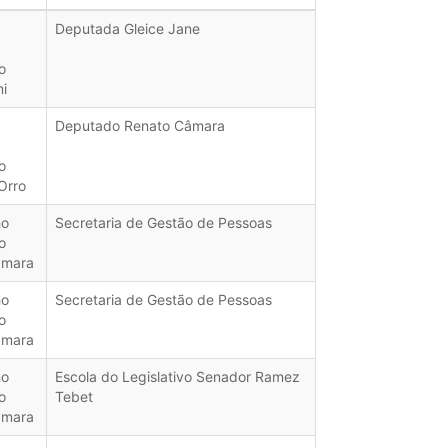
Deputada Gleice Jane
o
i
Deputado Renato Câmara
o
Orro
ho
Secretaria de Gestão de Pessoas
o
âmara
ho
Secretaria de Gestão de Pessoas
o
âmara
ho
Escola do Legislativo Senador Ramez
o
Tebet
âmara