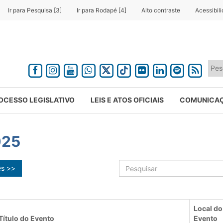
Ir para Pesquisa [3]
Ir para Rodapé [4]
Alto contraste
Acessibil
OCESSO LEGISLATIVO
LEIS E ATOS OFICIAIS
COMUNICA
025
ês >>
Local do
Título do Evento
Evento