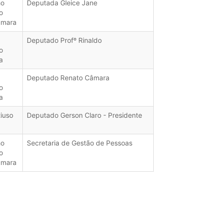
ho
Deputada Gleice Jane
o
âmara
Deputado Profº Rinaldo
o
a
Deputado Renato Câmara
o
a
tiuso
Deputado Gerson Claro - Presidente
ho
Secretaria de Gestão de Pessoas
o
âmara