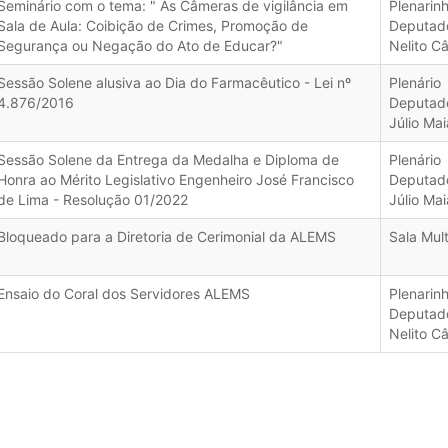
Seminário com o tema: " As Câmeras de vigilância em
Plenarin
Sala de Aula: Coibição de Crimes, Promoção de
Deputad
Segurança ou Negação do Ato de Educar?"
Nelito C
Sessão Solene alusiva ao Dia do Farmacêutico - Lei nº
Plenário
4.876/2016
Deputad
Júlio Mai
Sessão Solene da Entrega da Medalha e Diploma de
Plenário
Honra ao Mérito Legislativo Engenheiro José Francisco
Deputad
de Lima - Resolução 01/2022
Júlio Mai
Bloqueado para a Diretoria de Cerimonial da ALEMS
Sala Mul
Ensaio do Coral dos Servidores ALEMS
Plenarin
Deputad
Nelito C