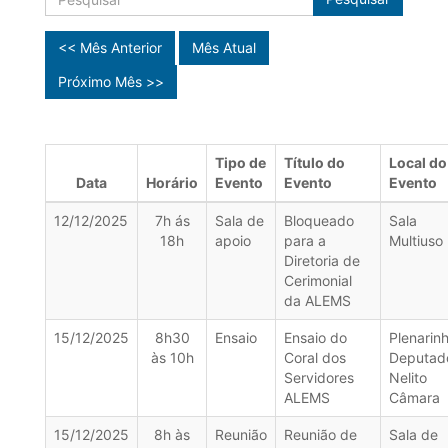
<< Mês Anterior
Mês Atual
Próximo Mês >>
Tipo de
Título do
Local do
Data
Horário
Evento
Evento
Evento
12/12/2025
7h ás
Sala de
Bloqueado
Sala
18h
apoio
para a
Multiuso
Diretoria de
Cerimonial
da ALEMS
15/12/2025
8h30
Ensaio
Ensaio do
Plenarin
às 10h
Coral dos
Deputad
Servidores
Nelito
ALEMS
Câmara
15/12/2025
8h às
Reunião
Reunião de
Sala de