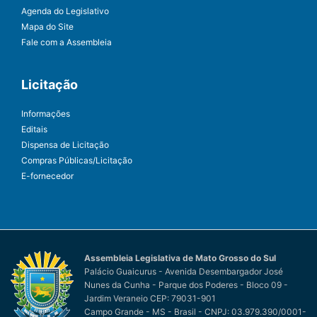
Agenda do Legislativo
Mapa do Site
Fale com a Assembleia
Licitação
Informações
Editais
Dispensa de Licitação
Compras Públicas/Licitação
E-fornecedor
Assembleia Legislativa de Mato Grosso do Sul
Palácio Guaicurus - Avenida Desembargador José
Nunes da Cunha - Parque dos Poderes - Bloco 09 -
Jardim Veraneio CEP: 79031-901
Campo Grande - MS - Brasil - CNPJ: 03.979.390/0001-