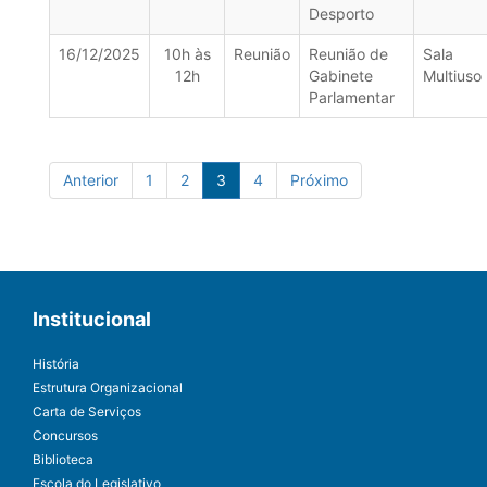
Desporto
16/12/2025
10h às
Reunião
Reunião de
Sala
12h
Gabinete
Multiuso
Parlamentar
Anterior
1
2
3
4
Próximo
Institucional
História
Estrutura Organizacional
Carta de Serviços
Concursos
Biblioteca
Escola do Legislativo