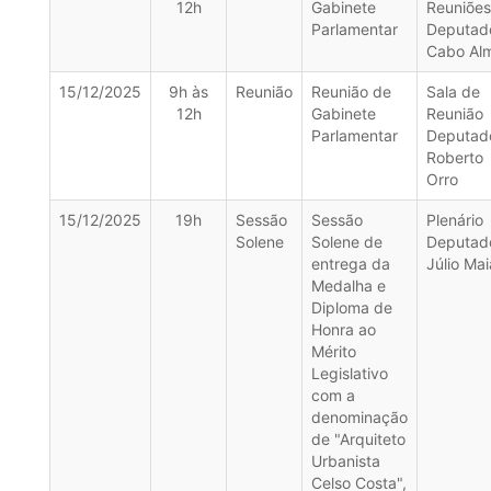
12h
Gabinete
Reuniões
Parlamentar
Deputad
Cabo Alm
15/12/2025
9h às
Reunião
Reunião de
Sala de
12h
Gabinete
Reunião
Parlamentar
Deputad
Roberto
Orro
15/12/2025
19h
Sessão
Sessão
Plenário
Solene
Solene de
Deputad
entrega da
Júlio Mai
Medalha e
Diploma de
Honra ao
Mérito
Legislativo
com a
denominação
de "Arquiteto
Urbanista
Celso Costa",