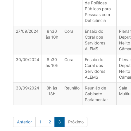
de Políticas
Públicas para
Pessoas com
Deficiência
27/09/2024
8h30
Coral
Ensaio do
Plenar
às 10h
Coral dos
Deput
Servidores
Nelito
ALEMS
Câma
30/09/2024
8h30
Coral
Ensaio do
Plenar
às 10h
Coral dos
Deput
Servidores
Nelito
ALEMS
Câma
30/09/2024
8h às
Reunião
Reunião de
Sala
18h
Gabinete
Multiu
Parlamentar
Anterior
1
2
3
Próximo