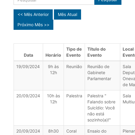
<< Mês Anterior
Mês Atual
Próximo Mês >>
Tipo de
Título do
Local
Data
Horário
Evento
Evento
Event
19/09/2024
9h às
Reunião
Reunião de
Sala
12h
Gabinete
Deput
Parlamentar
Onev
de Ma
20/09/2024
10h às
Palestra
Palestra "
Sala
12h
Falando sobre
Multiu
Suicídio: Você
não está
sozinho(a)!"
20/09/2024
8h30
Coral
Ensaio do
Plenar