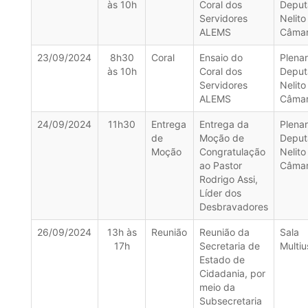
às 10h
Coral dos
Deput
Servidores
Nelito
ALEMS
Câma
23/09/2024
8h30
Coral
Ensaio do
Plenar
às 10h
Coral dos
Deput
Servidores
Nelito
ALEMS
Câma
24/09/2024
11h30
Entrega
Entrega da
Plenar
de
Moção de
Deput
Moção
Congratulação
Nelito
ao Pastor
Câma
Rodrigo Assi,
Líder dos
Desbravadores
26/09/2024
13h às
Reunião
Reunião da
Sala
17h
Secretaria de
Multiu
Estado de
Cidadania, por
meio da
Subsecretaria