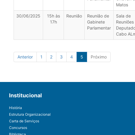
Matos
30/06/2025
15h às
Reunião
Reunião de
Sala de
17h
Gabinete
Reuniões
Parlamentar
Deputad
Cabo AL
Anterior
1
2
3
4
5
Próximo
Institucional
História
Estrutura Organizacional
Carta de Serviços
Concursos
Biblioteca