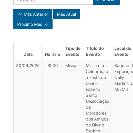
<< Mês Anterior
Mês Atual
Próximo Mês >>
Tipo de
Título do
Local do
Data
Horário
Evento
Evento
Evento
30/06/2025
8h30
Missa
Missa em
Saguão 
Celebração
Exposiçõ
a Festa do
Nelly
Divino
Martins, 
Espirito
ALEMS
Santo
(Associação
de
Moradores
dos Amigos
do Divino
Espirito