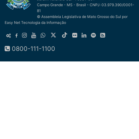
Campo Grande - MS - Brasil - CNPJ: 03.979.390/0001-
81
© Assembleia Legislativa de Mato Grosso do Sul
por
Easy Net Tecnologia da Informação
0800-111-1100