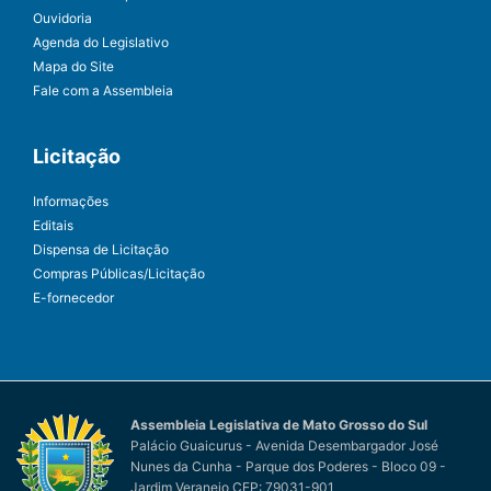
Ouvidoria
Agenda do Legislativo
Mapa do Site
Fale com a Assembleia
Licitação
Informações
Editais
Dispensa de Licitação
Compras Públicas/Licitação
E-fornecedor
Assembleia Legislativa de Mato Grosso do Sul
Palácio Guaicurus - Avenida Desembargador José
Nunes da Cunha - Parque dos Poderes - Bloco 09 -
Jardim Veraneio CEP: 79031-901