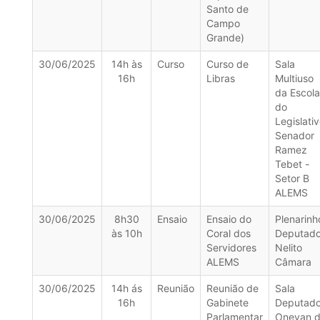
Santo de
Campo
Grande)
30/06/2025
14h às
Curso
Curso de
Sala
16h
Libras
Multiuso
da Escola
do
Legislati
Senador
Ramez
Tebet -
Setor B
ALEMS
30/06/2025
8h30
Ensaio
Ensaio do
Plenarinh
às 10h
Coral dos
Deputad
Servidores
Nelito
ALEMS
Câmara
30/06/2025
14h ás
Reunião
Reunião de
Sala
16h
Gabinete
Deputad
Parlamentar
Onevan 