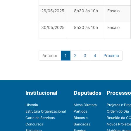
26/05/2025
8h30 às 10h
Ensaio
30/05/2025
8h30 às 10h
Ensaio
Anterior
1
2
3
4
Próximo
Institucional
Deputados
Processo 
História
Mesa Diretora
Projetos e Pro
Estrutura Organizacional
Partidos
Ordem do Dia
Carta de Serviços
Blocos e
Reunião da C
Concursos
Bancadas
Novos Projeto
Biblioteca
Frentes
Matérias Apre