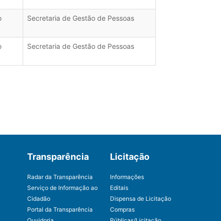
o
Secretaria de Gestão de Pessoas
o
Secretaria de Gestão de Pessoas
Transparência
Licitação
Radar da Transparência
Informações
Serviço de Informação ao
Editais
Cidadão
Dispensa de Licitação
Portal da Transparência
Compras
Ouvidoria
Públicas/Licitação