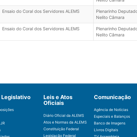
Ensaio do Coral dos Servidores ALEMS
Plenarinho Deputad
Nelito Câmara
Ensaio do Coral dos Servidores ALEMS
Plenarinho Deputad
Nelito Câmara
Legislativo
Leis e Atos
Comunicação
Oficiais
posições
Agência de Notícias
Diário Oficial da ALEMS
Especiais e Balanços
Atos e Normas da ALEMS
CJR
Banco de Imagens
Constituição Federal
s
Livros Digitais
Legislação Federal
ciadas
TV Assembleia