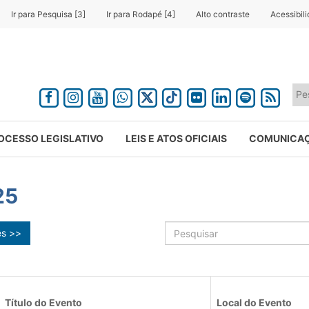
Ir para Pesquisa [3]
Ir para Rodapé [4]
Alto contraste
Acessibil
OCESSO LEGISLATIVO
LEIS E ATOS OFICIAIS
COMUNICA
25
ês >>
Título do Evento
Local do Evento