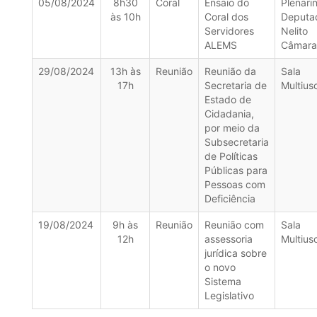
05/08/2024
8h30
Coral
Ensaio do
Plenari
às 10h
Coral dos
Deputa
Servidores
Nelito
ALEMS
Câmara
29/08/2024
13h às
Reunião
Reunião da
Sala
17h
Secretaria de
Multius
Estado de
Cidadania,
por meio da
Subsecretaria
de Políticas
Públicas para
Pessoas com
Deficiência
19/08/2024
9h às
Reunião
Reunião com
Sala
12h
assessoria
Multius
jurídica sobre
o novo
Sistema
Legislativo