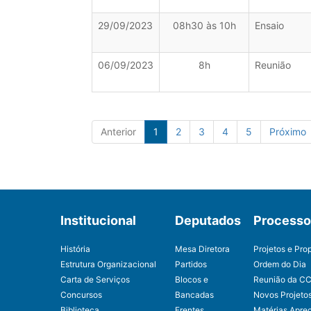
29/09/2023
08h30 às 10h
Ensaio
06/09/2023
8h
Reunião
Anterior
1
2
3
4
5
Próximo
Institucional
Deputados
Processo 
História
Mesa Diretora
Projetos e Pro
Estrutura Organizacional
Partidos
Ordem do Dia
Carta de Serviços
Blocos e
Reunião da C
Concursos
Bancadas
Novos Projeto
Biblioteca
Frentes
Matérias Apre