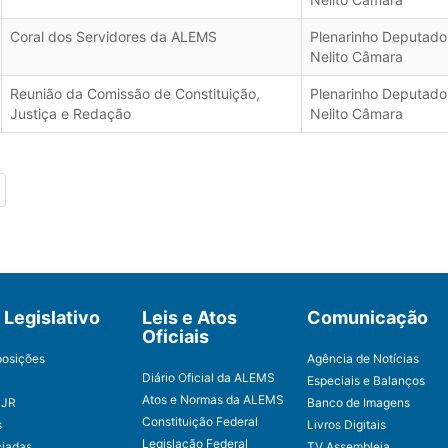
Coral dos Servidores da ALEMS
Plenarinho Deputado
Nelito Câmara
Reunião da Comissão de Constituição,
Plenarinho Deputado
Justiça e Redação
Nelito Câmara
Legislativo
Leis e Atos
Comunicação
Oficiais
posições
Agência de Notícias
Diário Oficial da ALEMS
Especiais e Balanços
Atos e Normas da ALEMS
CJR
Banco de Imagens
Constituição Federal
s
Livros Digitais
Legislação Federal
ciadas
TV Assembleia