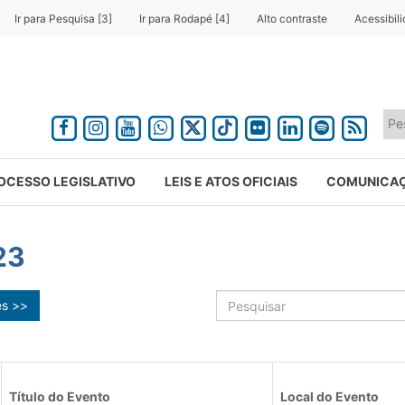
Ir para Pesquisa [3]
Ir para Rodapé [4]
Alto contraste
Acessibil
OCESSO LEGISLATIVO
LEIS E ATOS OFICIAIS
COMUNICA
23
ês >>
Título do Evento
Local do Evento