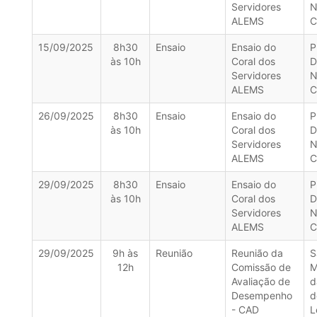
Servidores
N
ALEMS
C
15/09/2025
8h30
Ensaio
Ensaio do
P
às 10h
Coral dos
D
Servidores
N
ALEMS
C
26/09/2025
8h30
Ensaio
Ensaio do
P
às 10h
Coral dos
D
Servidores
N
ALEMS
C
29/09/2025
8h30
Ensaio
Ensaio do
P
às 10h
Coral dos
D
Servidores
N
ALEMS
C
29/09/2025
9h às
Reunião
Reunião da
S
12h
Comissão de
M
Avaliação de
d
Desempenho
d
- CAD
L