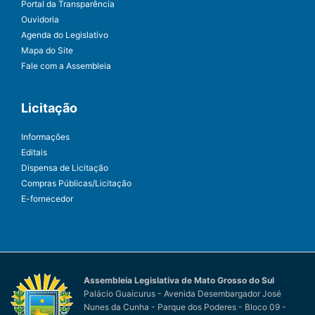
Portal da Transparência
Ouvidoria
Agenda do Legislativo
Mapa do Site
Fale com a Assembleia
Licitação
Informações
Editais
Dispensa de Licitação
Compras Públicas/Licitação
E-fornecedor
Assembleia Legislativa de Mato Grosso do Sul
Palácio Guaicurus - Avenida Desembargador José
Nunes da Cunha - Parque dos Poderes - Bloco 09 -