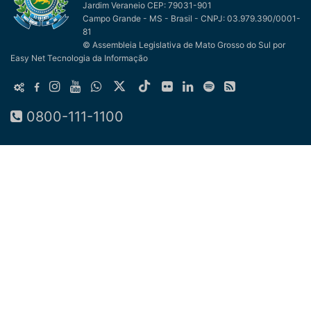
Jardim Veraneio CEP: 79031-901
Campo Grande - MS - Brasil - CNPJ: 03.979.390/0001-
81
© Assembleia Legislativa de Mato Grosso do Sul
por
Easy Net Tecnologia da Informação
0800-111-1100