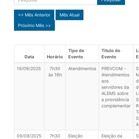
<< Mês Anterior
Mês Atual
Próximo Mês >>
Tipo de
Título do
L
Data
Horário
Evento
Evento
E
19/09/2025
7h30
Atendimentos
PREVCOM -
S
às 16h
Atendimentos
M
aos
d
servidores da
d
ALEMS sobre
L
a previdência
S
complementar
R
T
S
A
09/09/2025
7h30
Eleição
Eleição da
S