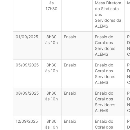
às
Mesa Diretora
M
17h30
do Sindicato
dos
Servidores da
ALEMS
01/09/2025
8h30
Ensaio
Ensaio do
P
às 10h
Coral dos
D
Servidores
N
ALEMS
C
05/09/2025
8h30
Ensaio
Ensaio do
P
às 10h
Coral dos
D
Servidores
N
ALEMS
C
08/09/2025
8h30
Ensaio
Ensaio do
P
às 10h
Coral dos
D
Servidores
N
ALEMS
C
12/09/2025
8h30
Ensaio
Ensaio do
P
às 10h
Coral dos
D