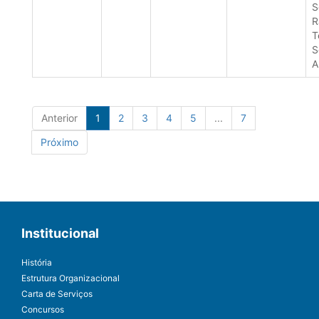
S
R
T
S
A
Anterior
1
2
3
4
5
...
7
Próximo
Institucional
História
Estrutura Organizacional
Carta de Serviços
Concursos