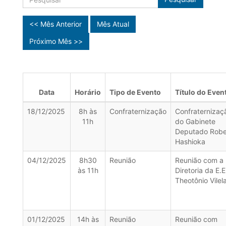
<< Mês Anterior
Mês Atual
Próximo Mês >>
Data
Horário
Tipo de Evento
Título do Even
18/12/2025
8h às
Confraternização
Confraternizaç
11h
do Gabinete
Deputado Robe
Hashioka
04/12/2025
8h30
Reunião
Reunião com a
às 11h
Diretoria da E.E
Theotônio Vilel
01/12/2025
14h às
Reunião
Reunião com