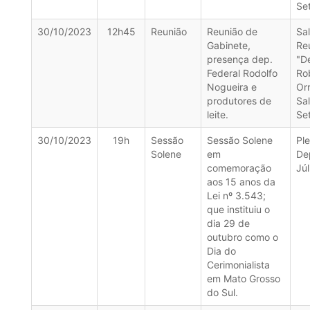
Se
30/10/2023
12h45
Reunião
Reunião de
Sa
Gabinete,
Re
presença dep.
"D
Federal Rodolfo
Ro
Nogueira e
Orr
produtores de
Sa
leite.
Se
30/10/2023
19h
Sessão
Sessão Solene
Ple
Solene
em
De
comemoração
Júl
aos 15 anos da
Lei nº 3.543;
que instituiu o
dia 29 de
outubro como o
Dia do
Cerimonialista
em Mato Grosso
do Sul.