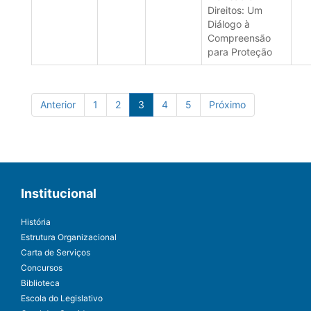
Direitos: Um
Diálogo à
Compreensão
para Proteção
Anterior
1
2
3
4
5
Próximo
Institucional
História
Estrutura Organizacional
Carta de Serviços
Concursos
Biblioteca
Escola do Legislativo