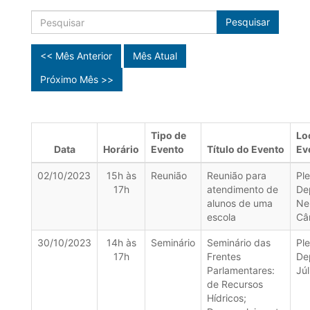
Pesquisar
<< Mês Anterior
Mês Atual
Próximo Mês >>
Tipo de
Lo
Data
Horário
Evento
Título do Evento
Ev
02/10/2023
15h às
Reunião
Reunião para
Pl
17h
atendimento de
De
alunos de uma
Nel
escola
Câ
30/10/2023
14h às
Seminário
Seminário das
Ple
17h
Frentes
De
Parlamentares:
Júl
de Recursos
Hídricos;