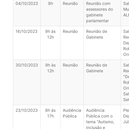
04/10/2023
9h
Reunião
Reunião com
Sa
assessores do
Mu
gabinete
AL
parlamentar
16/10/2023
9h às
Reunião
Reunião de
Sa
12h
Gabinete
Re
De
Ro
Or
30/10/2023
9h às
Reunião
Reunião de
Sa
12h
Gabinete
Re
"D
Ro
Orr
Sa
Se
23/10/2023
8h às
Audiência
Audiência
Ple
17h
Pública
Pública com o
De
tema "Autismo,
Júl
Inclusão e