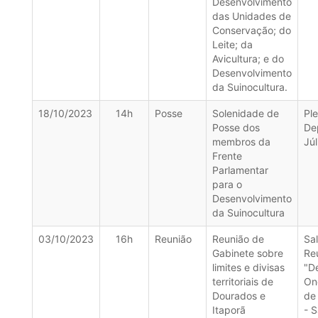
Desenvolvimento
das Unidades de
Conservação; do
Leite; da
Avicultura; e do
Desenvolvimento
da Suinocultura.
18/10/2023
14h
Posse
Solenidade de
Ple
Posse dos
De
membros da
Júl
Frente
Parlamentar
para o
Desenvolvimento
da Suinocultura
03/10/2023
16h
Reunião
Reunião de
Sa
Gabinete sobre
Re
limites e divisas
"D
territoriais de
On
Dourados e
de
Itaporã
- S