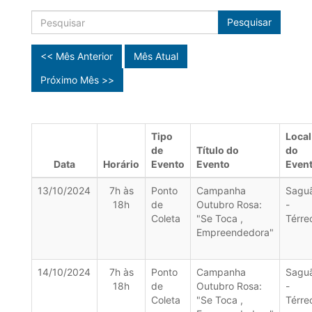
Pesquisar
<< Mês Anterior
Mês Atual
Próximo Mês >>
Tipo
Local
de
Título do
do
Data
Horário
Evento
Evento
Even
13/10/2024
7h às
Ponto
Campanha
Sagu
18h
de
Outubro Rosa:
-
Coleta
"Se Toca ,
Térre
Empreendedora"
14/10/2024
7h às
Ponto
Campanha
Sagu
18h
de
Outubro Rosa:
-
Coleta
"Se Toca ,
Térre