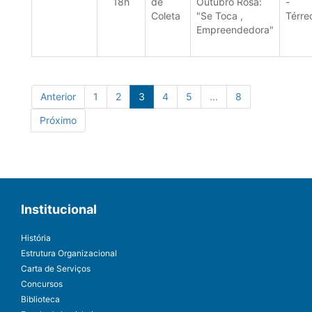
18h
de
Outubro Rosa:
-
Coleta
"Se Toca ,
Térre
Empreendedora"
Anterior
1
2
3
4
5
...
8
Próximo
Institucional
História
Estrutura Organizacional
Carta de Serviços
Concursos
Biblioteca