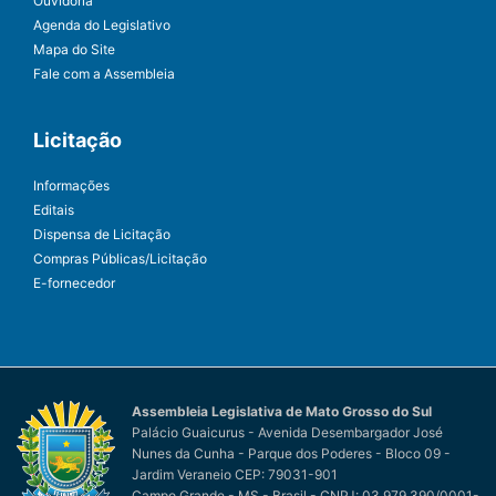
Ouvidoria
Agenda do Legislativo
Mapa do Site
Fale com a Assembleia
Licitação
Informações
Editais
Dispensa de Licitação
Compras Públicas/Licitação
E-fornecedor
Assembleia Legislativa de Mato Grosso do Sul
Palácio Guaicurus - Avenida Desembargador José
Nunes da Cunha - Parque dos Poderes - Bloco 09 -
Jardim Veraneio CEP: 79031-901
Campo Grande - MS - Brasil - CNPJ: 03.979.390/0001-