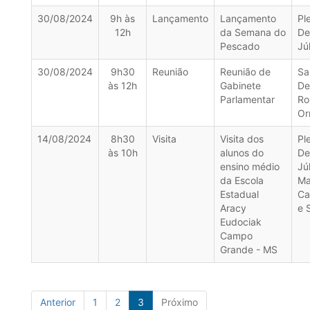
30/08/2024
9h às
Lançamento
Lançamento
Pl
12h
da Semana do
De
Pescado
Jú
30/08/2024
9h30
Reunião
Reunião de
Sa
às 12h
Gabinete
De
Parlamentar
Ro
Or
14/08/2024
8h30
Visita
Visita dos
Pl
às 10h
alunos do
De
ensino médio
Júl
da Escola
Ma
Estadual
Ca
Aracy
e 
Eudociak
Campo
Grande - MS
Anterior
1
2
3
Próximo