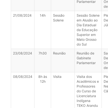
Parlamentar
On
de
21/08/2024
14h
Sessão
Sessão Solene
Pl
Solene
em Alusão ao
De
Dia Estadual
Jú
da Educação
Superior em
Mato Grosso
do Sul
23/08/2024
7h30
Reunião
Reunião de
Sa
Gabinete
De
Parlamentar
On
de
08/08/2024
8h às
Visita
Visita dos
Pl
12h
Acadêmicos e
De
Professores
Ne
do Curso de
Câ
Licenciatura
Indígena
TEKO Arandu