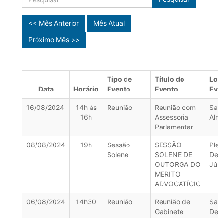
<< Mês Anterior
Mês Atual
Próximo Mês >>
Tipo de
Título do
Lo
Data
Horário
Evento
Evento
Ev
16/08/2024
14h às
Reunião
Reunião com
Sa
16h
Assessoria
Al
Parlamentar
08/08/2024
19h
Sessão
SESSÃO
Pl
Solene
SOLENE DE
De
OUTORGA DO
Jú
MÉRITO
ADVOCATÍCIO
06/08/2024
14h30
Reunião
Reunião de
Sa
Gabinete
De