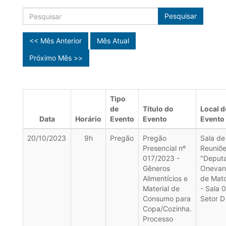
Pesquisar
<< Mês Anterior
Mês Atual
Próximo Mês >>
Tipo
de
Título do
Local d
Data
Horário
Evento
Evento
Evento
20/10/2023
9h
Pregão
Pregão
Sala de
Presencial nº
Reuniõ
017/2023 -
"Deput
Gêneros
Onevan
Alimentícios e
de Mat
Material de
- Sala 
Consumo para
Setor D
Copa/Cozinha.
Processo