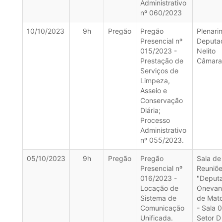
Administrativo
nº 060/2023
10/10/2023
9h
Pregão
Pregão
Plenari
Presencial nº
Deputa
015/2023 -
Nelito
Prestação de
Câmara
Serviços de
Limpeza,
Asseio e
Conservação
Diária;
Processo
Administrativo
nº 055/2023.
05/10/2023
9h
Pregão
Pregão
Sala de
Presencial nº
Reuniõ
016/2023 -
"Deput
Locação de
Onevan
Sistema de
de Mat
Comunicação
- Sala 
Unificada.
Setor D