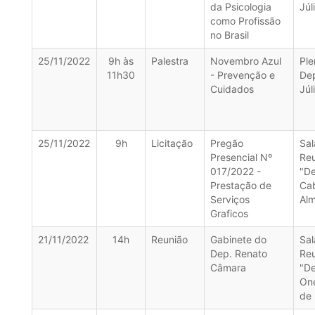
da Psicologia
Júl
como Profissão
no Brasil
25/11/2022
9h às
Palestra
Novembro Azul
Ple
11h30
- Prevenção e
De
Cuidados
Júl
25/11/2022
9h
Licitação
Pregão
Sal
Presencial Nº
Re
017/2022 -
"D
Prestação de
Ca
Serviços
Alm
Graficos
21/11/2022
14h
Reunião
Gabinete do
Sal
Dep. Renato
Re
Câmara
"D
On
de