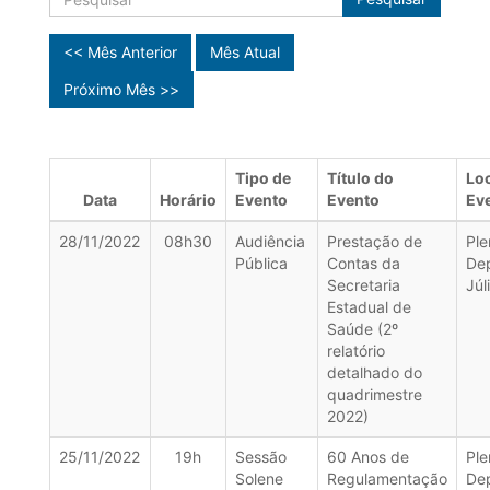
<< Mês Anterior
Mês Atual
Próximo Mês >>
Tipo de
Título do
Loc
Data
Horário
Evento
Evento
Ev
28/11/2022
08h30
Audiência
Prestação de
Ple
Pública
Contas da
De
Secretaria
Júl
Estadual de
Saúde (2º
relatório
detalhado do
quadrimestre
2022)
25/11/2022
19h
Sessão
60 Anos de
Ple
Solene
Regulamentação
De