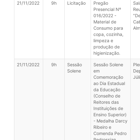
21/11/2022
9h
Licitação
Pregão
Sal
Presencial Nº
Re
016/2022 -
"D
Material de
Ca
Consumo para
Alm
copa, cozinha,
limpeza e
produção de
higienização.
21/11/2022
9h
Sessão
Sessão Solene
Ple
Solene
em
De
Comemoração
Júl
ao Dia Estadual
da Educação
(Conselho de
Reitores das
Instituições de
Ensino Superior)
- Medalha Darcy
Ribeiro e
Comenda Pedro
Pedrossian.