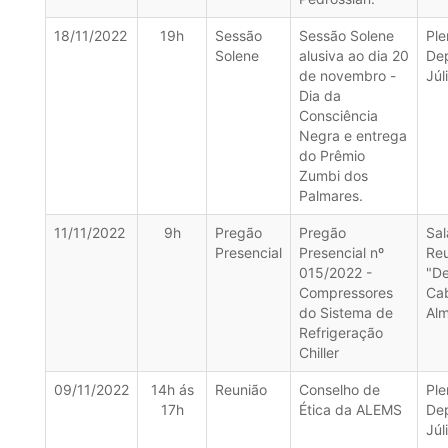
18/11/2022
19h
Sessão
Sessão Solene
Ple
Solene
alusiva ao dia 20
De
de novembro -
Júl
Dia da
Consciência
Negra e entrega
do Prêmio
Zumbi dos
Palmares.
11/11/2022
9h
Pregão
Pregão
Sal
Presencial
Presencial nº
Re
015/2022 -
"D
Compressores
Ca
do Sistema de
Alm
Refrigeração
Chiller
09/11/2022
14h ás
Reunião
Conselho de
Ple
17h
Ética da ALEMS
De
Júl