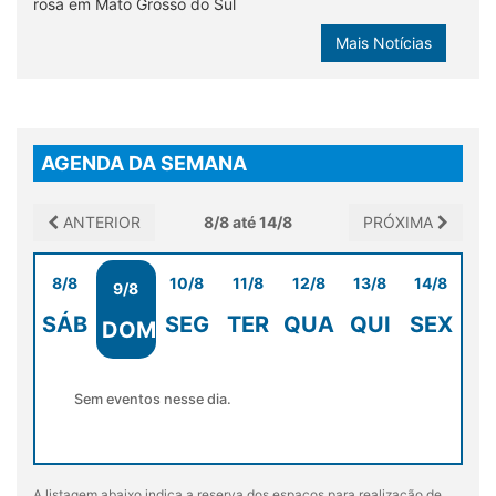
rosa em Mato Grosso do Sul
Mais Notícias
AGENDA DA SEMANA
ANTERIOR
8/8 até 14/8
PRÓXIMA
8/8
10/8
11/8
12/8
13/8
14/8
9/8
SÁB
SEG
TER
QUA
QUI
SEX
DOM
Sem eventos nesse dia.
A listagem abaixo indica a reserva dos espaços para realização de