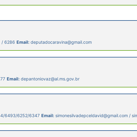
 / 6286
Email:
deputadocaravina@gmail.com
477
Email:
depantoniovaz@al.ms.gov.br
4/6493/6252/6347
Email:
simonesilvadepceldavid@gmail.com / si