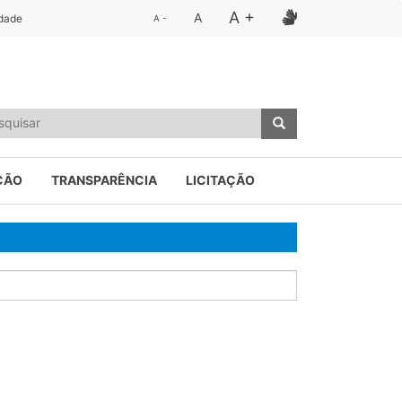
A +
A
idade
A -
ÇÃO
TRANSPARÊNCIA
LICITAÇÃO