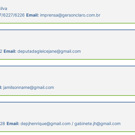
ilva
7/6227/6226
Email:
imprensa@gersonclaro.com.br
2
Email:
deputadagleicejane@gmail.com
:
jamilsonname@gmail.com
328
Email:
depjhenrique@gmail.com / gabinete.jh@gmail.com