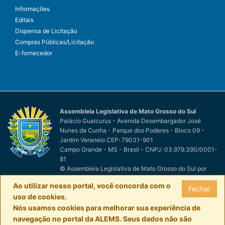
Informações
Editais
Dispensa de Licitação
Compras Públicas/Licitação
E-fornecedor
Assembleia Legislativa de Mato Grosso do Sul
Palácio Guaicurus - Avenida Desembargador José
Nunes da Cunha - Parque dos Poderes - Bloco 09 -
Jardim Veraneio CEP: 79031-901
Campo Grande - MS - Brasil - CNPJ: 03.979.390/0001-
81
© Assembleia Legislativa de Mato Grosso do Sul
por
Easy Net Tecnologia da Informação
Ao utilizar nosso portal, você concorda com o
Fechar
uso de cookies.
Nós usamos cookies para melhorar sua experiência de
navegação no portal da ALEMS. Seus dados não são
0800-111-1100