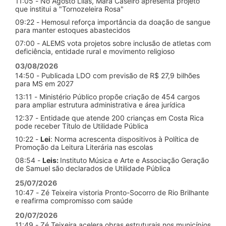
11:05 - No Agosto Lilás, Mara Caseiro apresenta projeto
que institui a "Tornozeleira Rosa"
09:22 - Hemosul reforça importância da doação de sangue
para manter estoques abastecidos
07:00 - ALEMS vota projetos sobre inclusão de atletas com
deficiência, entidade rural e movimento religioso
03/08/2026
14:50 - Publicada LDO com previsão de R$ 27,9 bilhões
para MS em 2027
13:11 - Ministério Público propõe criação de 454 cargos
para ampliar estrutura administrativa e área jurídica
12:37 - Entidade que atende 200 crianças em Costa Rica
pode receber Título de Utilidade Pública
10:22 -
Lei
: Norma acrescenta dispositivos à Política de
Promoção da Leitura Literária nas escolas
08:54 -
Leis:
Instituto Música e Arte e Associação Geração
de Samuel são declarados de Utilidade Pública
25/07/2026
10:47 - Zé Teixeira vistoria Pronto-Socorro de Rio Brilhante
e reafirma compromisso com saúde
20/07/2026
11:49 - Zé Teixeira acelera obras estruturais nos municípios