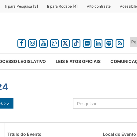
Ir para Pesquisa [3]
Ir para Rodapé [4]
Alto contraste
Acessibil
OCESSO LEGISLATIVO
LEIS E ATOS OFICIAIS
COMUNICA
24
ês >>
Título do Evento
Local do Evento