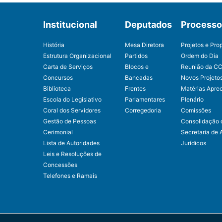
Institucional
Deputados
Processo 
História
Mesa Diretora
Projetos e Pro
Estrutura Organizacional
Partidos
Ordem do Dia
Carta de Serviços
Blocos e
Reunião da C
Concursos
Bancadas
Novos Projeto
Biblioteca
Frentes
Matérias Apre
Escola do Legislativo
Parlamentares
Plenário
Coral dos Servidores
Corregedoria
Comissões
Gestão de Pessoas
Consolidação 
Cerimonial
Secretaria de 
Lista de Autoridades
Jurídicos
Leis e Resoluções de
Concessões
Telefones e Ramais