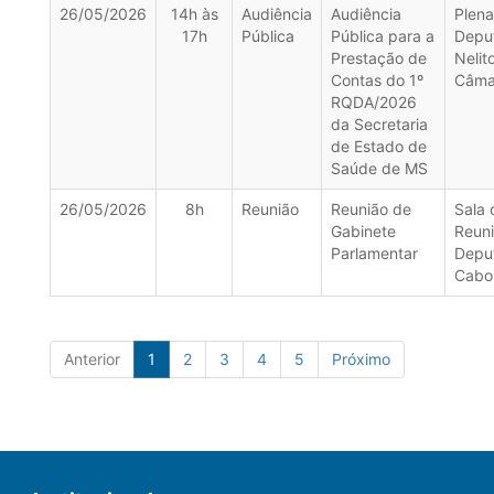
26/05/2026
14h às
Audiência
Audiência
Plena
17h
Pública
Pública para a
Depu
Prestação de
Nelit
Contas do 1º
Câma
RQDA/2026
da Secretaria
de Estado de
Saúde de MS
26/05/2026
8h
Reunião
Reunião de
Sala 
Gabinete
Reun
Parlamentar
Depu
Cabo
Anterior
1
2
3
4
5
Próximo