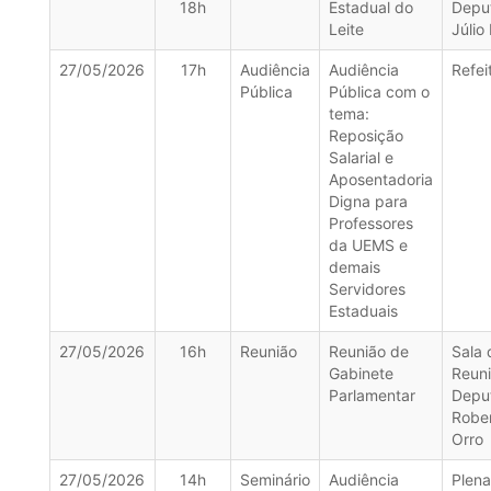
18h
Estadual do
Depu
Leite
Júlio
27/05/2026
17h
Audiência
Audiência
Refei
Pública
Pública com o
tema:
Reposição
Salarial e
Aposentadoria
Digna para
Professores
da UEMS e
demais
Servidores
Estaduais
27/05/2026
16h
Reunião
Reunião de
Sala 
Gabinete
Reun
Parlamentar
Depu
Robe
Orro
27/05/2026
14h
Seminário
Audiência
Plena