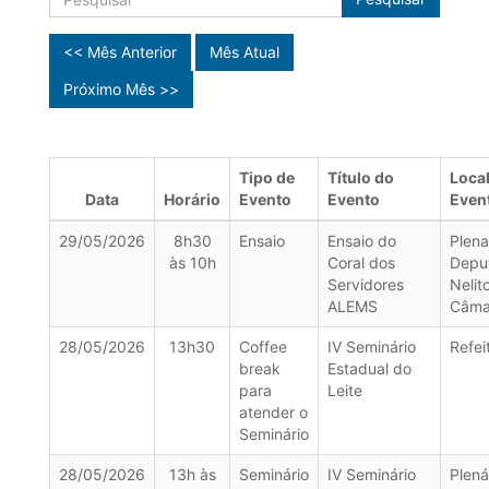
<< Mês Anterior
Mês Atual
Próximo Mês >>
Tipo de
Título do
Loca
Data
Horário
Evento
Evento
Even
29/05/2026
8h30
Ensaio
Ensaio do
Plena
às 10h
Coral dos
Depu
Servidores
Nelit
ALEMS
Câma
28/05/2026
13h30
Coffee
IV Seminário
Refei
break
Estadual do
para
Leite
atender o
Seminário
28/05/2026
13h às
Seminário
IV Seminário
Plená