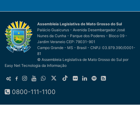
Assembleia Legislativa de Mato Grosso do Sul
Palácio Guaicurus - Avenida Desembargador José
Nunes da Cunha - Parque dos Poderes - Bloco 09 -
Jardim Veraneio CEP: 79031-901
Campo Grande - MS - Brasil - CNPJ: 03.979.390/0001-
81
© Assembleia Legislativa de Mato Grosso do Sul
por
Easy Net Tecnologia da Informação
0800-111-1100