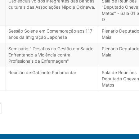
Uso exclusivo dos integrantes das bandas
Sala de Reuniões
culturais das Associações Nipo e Okinawa.
"Deputado Oneva
Matos" - Sala 01 
D
Sessão Solene em Comemoração aos 117
Plenário Deputado
anos da Imigração Japonesa
Maia
Seminário " Desafios na Gestão em Saúde:
Plenário Deputado
Enfrentando a Violência contra
Maia
Profissionais da Enfermagem"
Reunião de Gabinete Parlamentar
Sala de Reuniões
Deputado Onevan
Matos