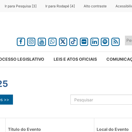
Ir para Pesquisa [3]
Ir para Rodapé [4]
Alto contraste
Acessibil
OCESSO LEGISLATIVO
LEIS E ATOS OFICIAIS
COMUNICA
25
ês >>
Título do Evento
Local do Evento