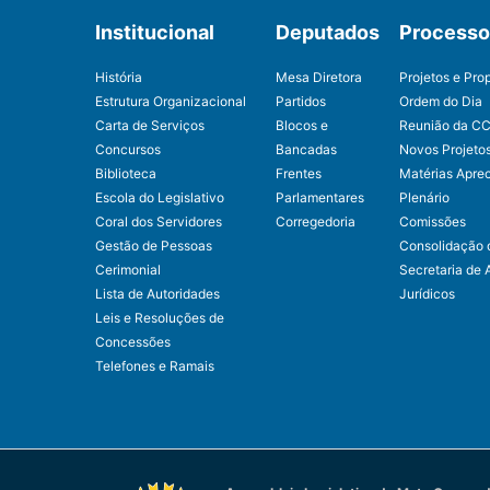
Institucional
Deputados
Processo 
História
Mesa Diretora
Projetos e Pro
Estrutura Organizacional
Partidos
Ordem do Dia
Carta de Serviços
Blocos e
Reunião da C
Concursos
Bancadas
Novos Projeto
Biblioteca
Frentes
Matérias Apre
Escola do Legislativo
Parlamentares
Plenário
Coral dos Servidores
Corregedoria
Comissões
Gestão de Pessoas
Consolidação 
Cerimonial
Secretaria de 
Lista de Autoridades
Jurídicos
Leis e Resoluções de
Concessões
Telefones e Ramais