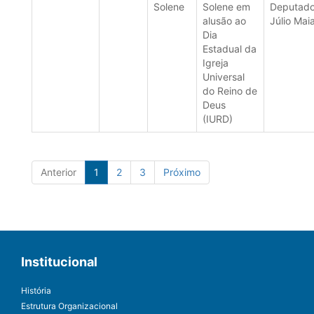
Solene
Solene em
Deputad
alusão ao
Júlio Mai
Dia
Estadual da
Igreja
Universal
do Reino de
Deus
(IURD)
Anterior
1
2
3
Próximo
Institucional
História
Estrutura Organizacional