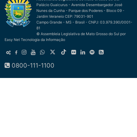
Palácio Guaicurus - Avenida Desembargador José
Nunes da Cunha - Parque dos Poderes - Bloco 09 -
Jardim Veraneio CEP: 79031-901
Campo Grande - MS - Brasil - CNPJ: 03.979.390/0001-
81
© Assembleia Legislativa de Mato Grosso do Sul
por
Easy Net Tecnologia da Informação
0800-111-1100