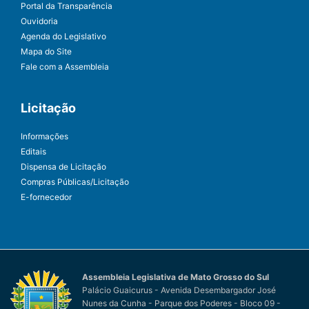
Portal da Transparência
Ouvidoria
Agenda do Legislativo
Mapa do Site
Fale com a Assembleia
Licitação
Informações
Editais
Dispensa de Licitação
Compras Públicas/Licitação
E-fornecedor
Assembleia Legislativa de Mato Grosso do Sul
Palácio Guaicurus - Avenida Desembargador José
Nunes da Cunha - Parque dos Poderes - Bloco 09 -