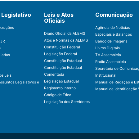
Legislativo
Leis e Atos
Comunicação
Oficiais
posições
Agência de Notícias
Diário Oficial da ALEMS
Especiais e Balanços
Atos e Normas da ALEMS
CJR
Banco de Imagens
Constituição Federal
s
Livros Digitais
Legislação Federal
ciadas
TV Assembleia
Constituição Estadual
Rádio Assembleia
Constituição Estadual
Secretaria de Comunica
Comentada
de Leis
Institucional
Legislação Estadual
Assuntos Legislativos e
Manual de Redação e Est
Regimento Interno
Manual de Identificação 
Código de Ética
Legislação dos Servidores