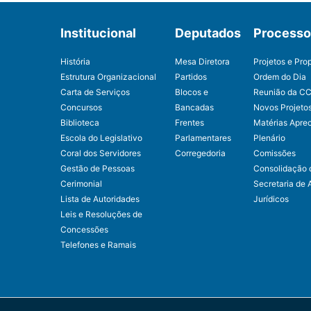
Institucional
Deputados
Processo 
História
Mesa Diretora
Projetos e Pro
Estrutura Organizacional
Partidos
Ordem do Dia
Carta de Serviços
Blocos e
Reunião da C
Concursos
Bancadas
Novos Projeto
Biblioteca
Frentes
Matérias Apre
Escola do Legislativo
Parlamentares
Plenário
Coral dos Servidores
Corregedoria
Comissões
Gestão de Pessoas
Consolidação 
Cerimonial
Secretaria de 
Lista de Autoridades
Jurídicos
Leis e Resoluções de
Concessões
Telefones e Ramais