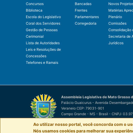
Concursos
Bancadas
Novos Projeto
Biblioteca
Frentes
Matérias Apre
Escola do Legislativo
Parlamentares
Plenário
Coral dos Servidores
Corregedoria
Comissões
Gestão de Pessoas
Consolidação 
Cerimonial
Secretaria de 
Lista de Autoridades
Jurídicos
Leis e Resoluções de
Concessões
Telefones e Ramais
Assembleia Legislativa de Mato Grosso d
Palácio Guaicurus - Avenida Desembargado
Veraneio CEP: 79031-901
Campo Grande - MS - Brasil - CNPJ: 03.9
© Assembleia Legislativa de Mato Grosso d
Ao utilizar nosso portal, você concorda com o us
Nós usamos cookies para melhorar sua experiênci