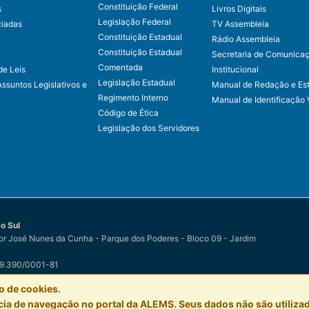
Constituição Federal
s
Livros Digitais
Legislação Federal
ciadas
TV Assembleia
Constituição Estadual
Rádio Assembleia
Constituição Estadual
Secretaria de Comunica
Comentada
de Leis
Institucional
Legislação Estadual
Assuntos Legislativos e
Manual de Redação e Est
Regimento Interno
Manual de Identificação 
Código de Ética
Legislação dos Servidores
o Sul
r José Nunes da Cunha - Parque dos Poderes - Bloco 09 - Jardim
79.390/0001-81
o Sul
por
Easy Net Tecnologia da Informação
o de cookies.
a de navegação no portal da ALEMS. Seus dados não são utilizad