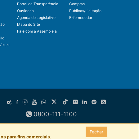
Portal da Transparência
Compras
Ouvidoria
Públicas/Licitação
Agenda do Legislativo
E-fornecedor
ção
Mapa do Site
Fale com a Assembleia
ilo
Visual
0800-111-1100
Fechar
os para fins comerciais.