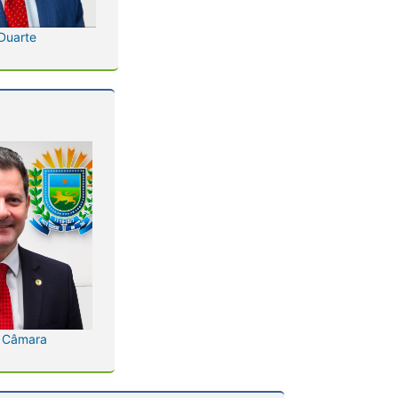
Duarte
 Câmara