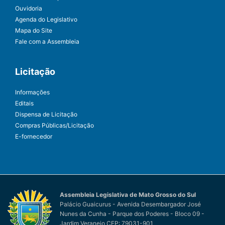
Ouvidoria
Agenda do Legislativo
Mapa do Site
Fale com a Assembleia
Licitação
Informações
Editais
Dispensa de Licitação
Compras Públicas/Licitação
E-fornecedor
Assembleia Legislativa de Mato Grosso do Sul
Palácio Guaicurus - Avenida Desembargador José
Nunes da Cunha - Parque dos Poderes - Bloco 09 -
Jardim Veraneio CEP: 79031-901