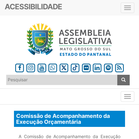
ACESSIBILIDADE
Toggl
navig
Comissão de Acompanhamento da
Execução Orçamentária
A Comissão de Acompanhamento da Execução