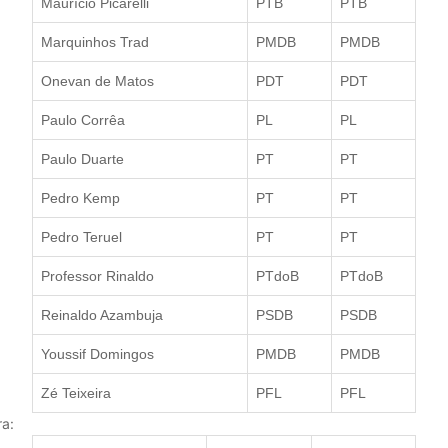
Maurício Picarelli
PTB
PTB
Marquinhos Trad
PMDB
PMDB
Onevan de Matos
PDT
PDT
Paulo Corrêa
PL
PL
Paulo Duarte
PT
PT
Pedro Kemp
PT
PT
Pedro Teruel
PT
PT
Professor Rinaldo
PTdoB
PTdoB
Reinaldo Azambuja
PSDB
PSDB
Youssif Domingos
PMDB
PMDB
Zé Teixeira
PFL
PFL
ra: