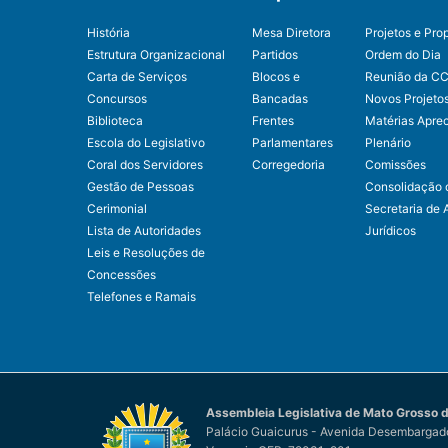
História
Mesa Diretora
Projetos e Pro
Estrutura Organizacional
Partidos
Ordem do Dia
Carta de Serviços
Blocos e
Reunião da C
Concursos
Bancadas
Novos Projeto
Biblioteca
Frentes
Matérias Apre
Escola do Legislativo
Parlamentares
Plenário
Coral dos Servidores
Corregedoria
Comissões
Gestão de Pessoas
Consolidação 
Cerimonial
Secretaria de 
Lista de Autoridades
Jurídicos
Leis e Resoluções de
Concessões
Telefones e Ramais
Assembleia Legislativa de Mato Grosso d
Palácio Guaicurus - Avenida Desembargado