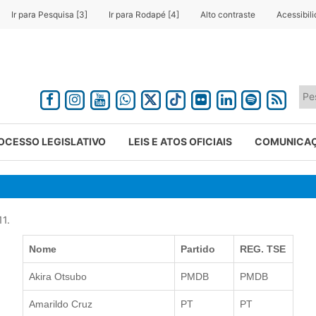
Ir para Pesquisa [3]
Ir para Rodapé [4]
Alto contraste
Acessibil
OCESSO LEGISLATIVO
LEIS E ATOS OFICIAIS
COMUNICA
11.
Nome
Partido
REG. TSE
Akira Otsubo
PMDB
PMDB
Amarildo Cruz
PT
PT