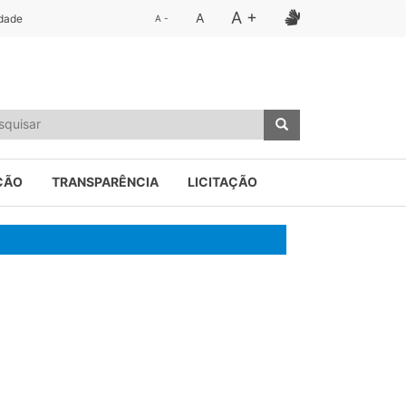
A +
A
idade
A -
ÇÃO
TRANSPARÊNCIA
LICITAÇÃO