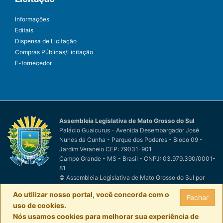
Informações
Editais
Dispensa de Licitação
Compras Públicas/Licitação
E-fornecedor
Assembleia Legislativa de Mato Grosso do Sul
Palácio Guaicurus - Avenida Desembargador José
Nunes da Cunha - Parque dos Poderes - Bloco 09 -
Jardim Veraneio CEP: 79031-901
Campo Grande - MS - Brasil - CNPJ: 03.979.390/0001-
81
© Assembleia Legislativa de Mato Grosso do Sul
por
Easy Net Tecnologia da Informação
Ao utilizar nosso portal, você concorda com o
Fechar
uso de cookies.
Nós usamos cookies para melhorar sua experiência de