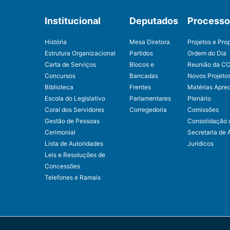
Institucional
Deputados
Processo 
História
Mesa Diretora
Projetos e Pro
Estrutura Organizacional
Partidos
Ordem do Dia
Carta de Serviços
Blocos e
Reunião da C
Concursos
Bancadas
Novos Projeto
Biblioteca
Frentes
Matérias Apre
Escola do Legislativo
Parlamentares
Plenário
Coral dos Servidores
Corregedoria
Comissões
Gestão de Pessoas
Consolidação 
Cerimonial
Secretaria de 
Lista de Autoridades
Jurídicos
Leis e Resoluções de
Concessões
Telefones e Ramais